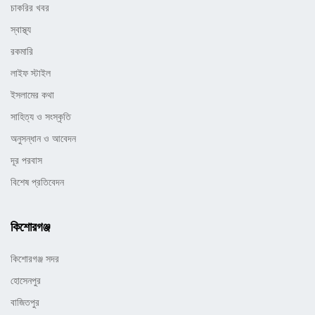
চাকরির খবর
স্বাস্থ্য
রকমারি
লাইফ স্টাইল
ইসলামের কথা
সাহিত্য ও সংস্কৃতি
অনুসন্ধান ও আবেদন
দূর পরবাস
বিশেষ প্রতিবেদন
কিশোরগঞ্জ
কিশোরগঞ্জ সদর
হোসেনপুর
বাজিতপুর