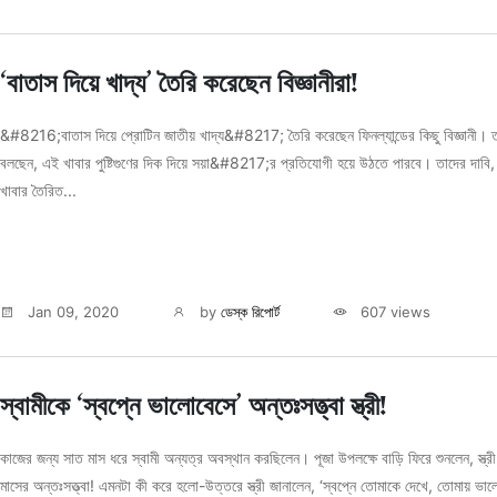
‘বাতাস দিয়ে খাদ্য’ তৈরি করেছেন বিজ্ঞানীরা!
&#8216;বাতাস দিয়ে প্রোটিন জাতীয় খাদ্য&#8217; তৈরি করেছেন ফিনল্যান্ডের কিছু বিজ্ঞানী। ত
বলছেন, এই খাবার পুষ্টিগুণের দিক দিয়ে সয়া&#8217;র প্রতিযোগী হয়ে উঠতে পারবে। তাদের দাবি
খাবার তৈরিত...
Jan 09, 2020
by
ডেস্ক রিপোর্ট
607 views
স্বামীকে ‘স্বপ্নে ভালোবেসে’ অন্তঃসত্ত্বা স্ত্রী!
কাজের জন্য সাত মাস ধরে স্বামী অন্যত্র অবস্থান করছিলেন। পূজা উপলক্ষে বাড়ি ফিরে শুনলেন, স্ত্র
মাসের অন্তঃসত্ত্বা! এমনটা কী করে হলো-উত্তরে স্ত্রী জানালেন, ‘স্বপ্নে তোমাকে দেখে, তোমায় ভা