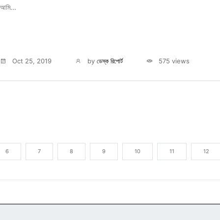
আমি...
Oct 25, 2019
by
ডেস্ক রিপোর্ট
575 views
6
7
8
9
10
11
12