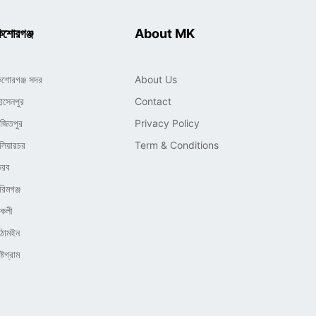
িশোরগঞ্জ
About MK
িশোরগঞ্জ সদর
About Us
োসেনপুর
Contact
াজিতপুর
Privacy Policy
লিয়ারচর
Term & Conditions
ৈরব
রিমগঞ্জ
িকলী
িঠামইন
্টগ্রাম