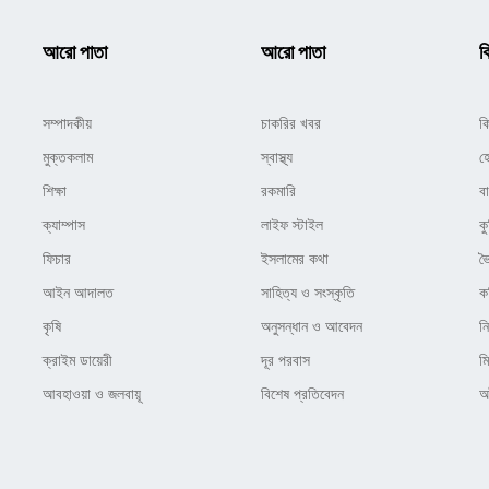
আরো পাতা
আরো পাতা
ক
সম্পাদকীয়
চাকরির খবর
ক
মুক্তকলাম
স্বাস্থ্য
হ
শিক্ষা
রকমারি
ব
ক্যাম্পাস
লাইফ স্টাইল
কু
ফিচার
ইসলামের কথা
ভ
আইন আদালত
সাহিত্য ও সংস্কৃতি
ক
কৃষি
অনুসন্ধান ও আবেদন
ন
ক্রাইম ডায়েরী
দূর পরবাস
ম
আবহাওয়া ও জলবায়ূ
বিশেষ প্রতিবেদন
অষ