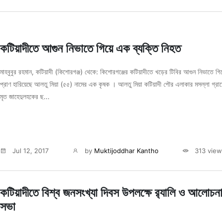
কটিয়াদীতে আগুন নিভাতে গিয়ে এক ব্য‍ক্তি নিহত
মাহবুবুর রহমান, কটিয়াদী (কিশোরগঞ্জ) থেকে: কিশোরগঞ্জের কটিয়াদীতে খড়ের টিবির আগুন নিভাতে গি
প্রাণ হারিয়েছে আলতু মিয়া (৫৫) নামের এক কৃষক । আলতু মিয়া কটিয়াদী পৌর এলাকার মসল্লা গ্রা
মৃত জাহেদুলহকের ছ...
Jul 12, 2017
by
Muktijoddhar Kantho
313 view
কটিয়াদীতে বিশ্ব জনসংখ্যা দিবস উপলক্ষে র‌্যালি ও আলোচন
সভা