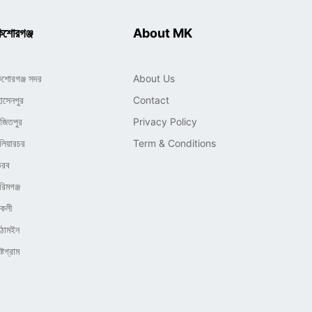
িশোরগঞ্জ
About MK
িশোরগঞ্জ সদর
About Us
োসেনপুর
Contact
াজিতপুর
Privacy Policy
লিয়ারচর
Term & Conditions
ৈরব
রিমগঞ্জ
িকলী
িঠামইন
্টগ্রাম