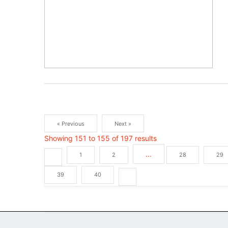
« Previous
Next »
Showing
151
to
155
of
197
results
...
1
2
28
29
39
40