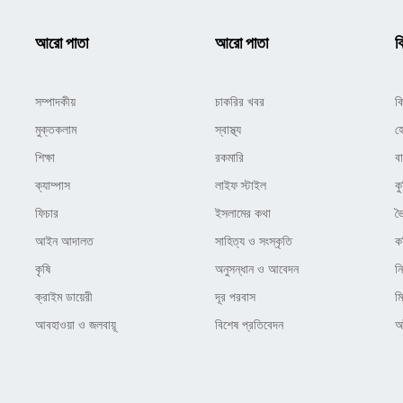
আরো পাতা
আরো পাতা
ক
সম্পাদকীয়
চাকরির খবর
ক
মুক্তকলাম
স্বাস্থ্য
হ
শিক্ষা
রকমারি
ব
ক্যাম্পাস
লাইফ স্টাইল
কু
ফিচার
ইসলামের কথা
ভ
আইন আদালত
সাহিত্য ও সংস্কৃতি
ক
কৃষি
অনুসন্ধান ও আবেদন
ন
ক্রাইম ডায়েরী
দূর পরবাস
ম
আবহাওয়া ও জলবায়ূ
বিশেষ প্রতিবেদন
অষ