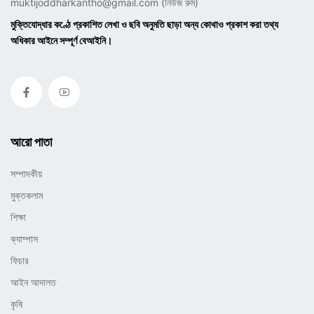
muktijoddharkantho@gmail.com
(নিউজ রুম)
মুক্তিযোদ্ধার কণ্ঠে প্রকাশিত লেখা ও ছবি অনুমতি ছাড়া অন্য কোথাও প্রকাশ করা তথ্য
অধিকার আইনে সম্পূর্ণ বেআইনি।
আরো পাতা
সম্পাদকীয়
মুক্তকলাম
শিক্ষা
ক্যাম্পাস
ফিচার
আইন আদালত
কৃষি