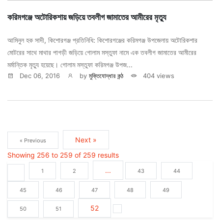
করিমগঞ্জে অটোরিকশায় জড়িয়ে তবলীগ জামাতের আমীরের মৃত্যু
আমিনুল হক সাদী, কিশোরগঞ্জ প্রতিনিধি: কিশোরগঞ্জের করিমগঞ্জ উপজেলায় অটোরিকশার
মোটরের সাথে মাথার পাগড়ী জড়িয়ে গোলাম মস্তুফা নামে এক তবলীগ জামাতের আমীরের
মর্মান্তিক মৃত্যু হয়েছে। গোলাম মস্তুফা করিমগঞ্জ উপজ...
Dec 06, 2016
by
মুক্তিযোদ্ধার কন্ঠ
404 views
Next »
« Previous
Showing
256
to
259
of
259
results
...
1
2
43
44
45
46
47
48
49
52
50
51