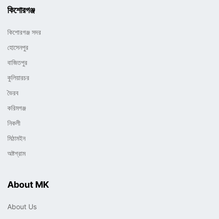
কিশোরগঞ্জ
কিশোরগঞ্জ সদর
হোসেনপুর
বাজিতপুর
কুলিয়ারচর
ভৈরব
করিমগঞ্জ
নিকলী
মিঠামইন
অষ্টগ্রাম
About MK
About Us