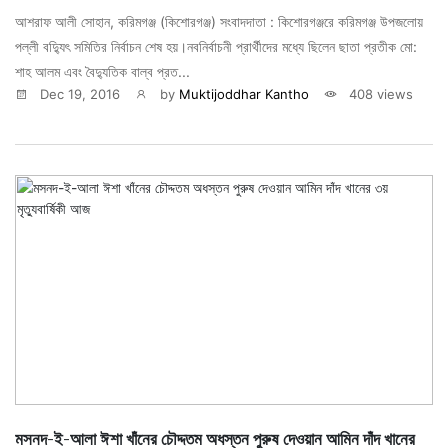
আশরাফ আলী সােহান, করিমগঞ্জ (কিশোরগঞ্জ) সংবাদদাতা : কিশোরগঞ্জরে করিমগঞ্জ উপজলোয়
পল্লী বদ্যিুৎ সমিতির নির্বাচন শেষ হয়।নবনির্বাচনী প্রার্থীদের মধ্যে ছিলেন ছাতা প্রতীক মো:
শাহ আলম এবং বৈদ্যুতিক বাল্ব প্রত...
Dec 19, 2016
by
Muktijoddhar Kantho
408 views
মসনদ-ই-আলা ঈশা খাঁনের চৌদ্দতম অধস্তন পুরুষ দেওয়ান আমিন দাঁদ খানের