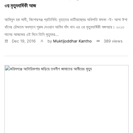
৩য় মৃত্যুবার্ষিকী আজ
আমিনুল হক সাদী, কিশোরগঞ্জ প্রতিনিধি: বৃহত্তর ভাটিরাজ্যের অধিপতি মসনদ -ই- আলা ঈশা
খাঁনের চৌদ্দতম অধস্তন পুরুষ দেওয়ান আমিন দাঁদ খান এর ৩য় মৃত্যুবার্ষিকী মঙ্গলরার। ২০১৩
সালের আজকের এই দিনে তিনি মৃত্যুবর...
Dec 19, 2016
by
Muktijoddhar Kantho
389 views