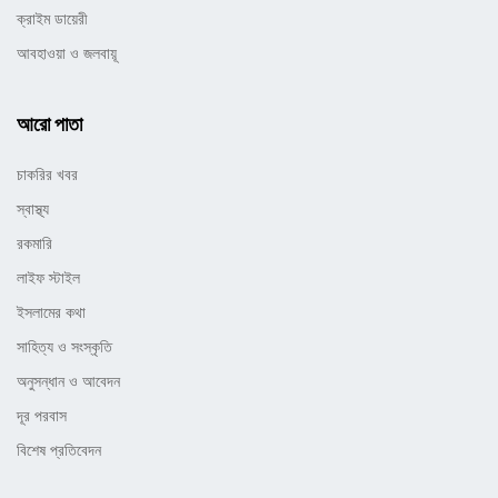
ক্রাইম ডায়েরী
আবহাওয়া ও জলবায়ূ
আরো পাতা
চাকরির খবর
স্বাস্থ্য
রকমারি
লাইফ স্টাইল
ইসলামের কথা
সাহিত্য ও সংস্কৃতি
অনুসন্ধান ও আবেদন
দূর পরবাস
বিশেষ প্রতিবেদন