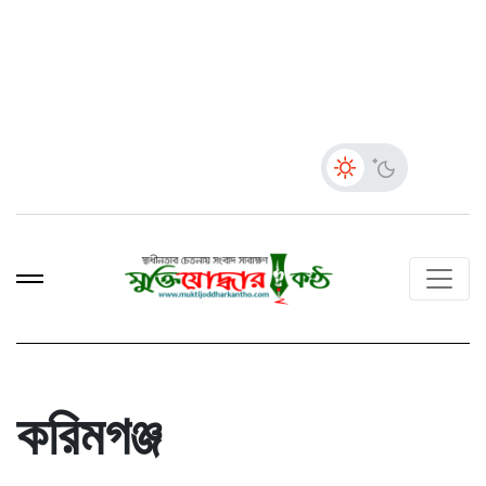
করিমগঞ্জ