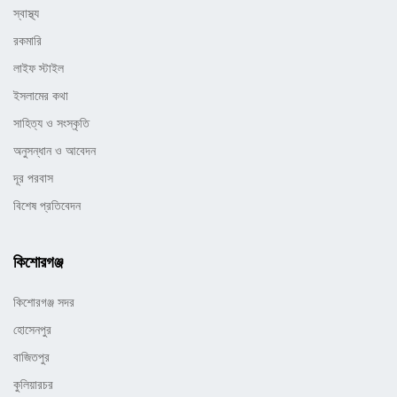
স্বাস্থ্য
রকমারি
লাইফ স্টাইল
ইসলামের কথা
সাহিত্য ও সংস্কৃতি
অনুসন্ধান ও আবেদন
দূর পরবাস
বিশেষ প্রতিবেদন
কিশোরগঞ্জ
কিশোরগঞ্জ সদর
হোসেনপুর
বাজিতপুর
কুলিয়ারচর