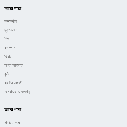
আরো পাতা
সম্পাদকীয়
মুক্তকলাম
শিক্ষা
ক্যাম্পাস
ফিচার
আইন আদালত
কৃষি
ক্রাইম ডায়েরী
আবহাওয়া ও জলবায়ূ
আরো পাতা
চাকরির খবর