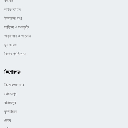
রকমারি
লাইফ স্টাইল
ইসলামের কথা
সাহিত্য ও সংস্কৃতি
অনুসন্ধান ও আবেদন
দূর পরবাস
বিশেষ প্রতিবেদন
কিশোরগঞ্জ
কিশোরগঞ্জ সদর
হোসেনপুর
বাজিতপুর
কুলিয়ারচর
ভৈরব