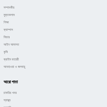
সম্পাদকীয়
মুক্তকলাম
শিক্ষা
ক্যাম্পাস
ফিচার
আইন আদালত
কৃষি
ক্রাইম ডায়েরী
আবহাওয়া ও জলবায়ূ
আরো পাতা
চাকরির খবর
স্বাস্থ্য