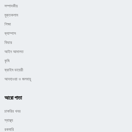
সম্পাদকীয়
মুক্তকলাম
শিক্ষা
ক্যাম্পাস
ফিচার
আইন আদালত
কৃষি
ক্রাইম ডায়েরী
আবহাওয়া ও জলবায়ূ
আরো পাতা
চাকরির খবর
স্বাস্থ্য
রকমারি