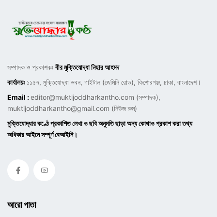
সম্পাদক ও প্রকাশকঃ
বীর মুক্তিযোদ্ধা নিছার আহমদ
কার্যালয়ঃ
১১৫৭, মুক্তিযোদ্ধা ভবন, গাইটাল (জেমিনি রোড), কিশোরগঞ্জ, ঢাকা, বাংলাদেশ।
Email :
editor@muktijoddharkantho.com
(সম্পাদক),
muktijoddharkantho@gmail.com
(নিউজ রুম)
মুক্তিযোদ্ধার কণ্ঠে প্রকাশিত লেখা ও ছবি অনুমতি ছাড়া অন্য কোথাও প্রকাশ করা তথ্য
অধিকার আইনে সম্পূর্ণ বেআইনি।
আরো পাতা