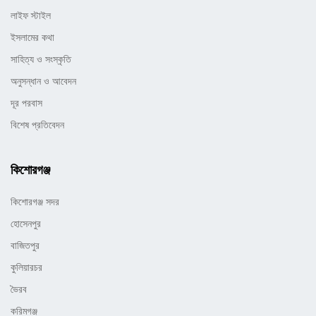
লাইফ স্টাইল
ইসলামের কথা
সাহিত্য ও সংস্কৃতি
অনুসন্ধান ও আবেদন
দূর পরবাস
বিশেষ প্রতিবেদন
কিশোরগঞ্জ
কিশোরগঞ্জ সদর
হোসেনপুর
বাজিতপুর
কুলিয়ারচর
ভৈরব
করিমগঞ্জ