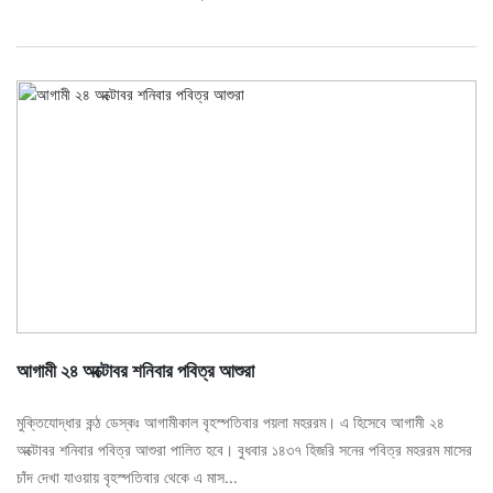
আগামী ২৪ অক্টোবর শনিবার পবিত্র আশুরা
মুক্তিযোদ্ধার কন্ঠ ডেস্কঃ আগামীকাল বৃহস্পতিবার পয়লা মহররম। এ হিসেবে আগামী ২৪
অক্টোবর শনিবার পবিত্র আশুরা পালিত হবে। বুধবার ১৪৩৭ হিজরি সনের পবিত্র মহররম মাসের
চাঁদ দেখা যাওয়ায় বৃহস্পতিবার থেকে এ মাস...