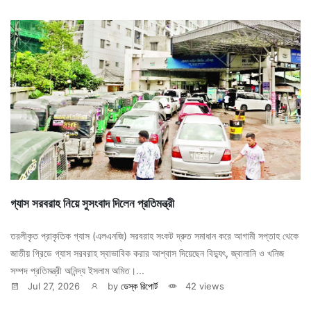
গ্যাস সরবরাহ নিয়ে সুসংবাদ দিলেন প্রতিমন্ত্রী
তরলীকৃত প্রাকৃতিক গ্যাস (এলএনজি) সরবরাহ সংকট দ্রুত সমাধান করে আগামী সপ্তাহ থেকে
জাতীয় গ্রিডে গ্যাস সরবরাহ স্বাভাবিক করার আশ্বাস দিয়েছেন বিদ্যুৎ, জ্বালানি ও খনিজ
সম্পদ প্রতিমন্ত্রী অনিন্দ্য ইসলাম অমিত।...
Jul 27, 2026
by
ডেস্ক রিপোর্ট
42 views