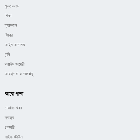
মুক্তকলাম
শিক্ষা
ক্যাম্পাস
ফিচার
আইন আদালত
কৃষি
ক্রাইম ডায়েরী
আবহাওয়া ও জলবায়ূ
আরো পাতা
চাকরির খবর
স্বাস্থ্য
রকমারি
লাইফ স্টাইল