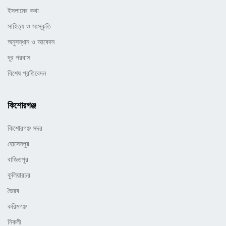
ইসলামের কথা
সাহিত্য ও সংস্কৃতি
অনুসন্ধান ও আবেদন
দূর পরবাস
বিশেষ প্রতিবেদন
কিশোরগঞ্জ
কিশোরগঞ্জ সদর
হোসেনপুর
বাজিতপুর
কুলিয়ারচর
ভৈরব
করিমগঞ্জ
নিকলী