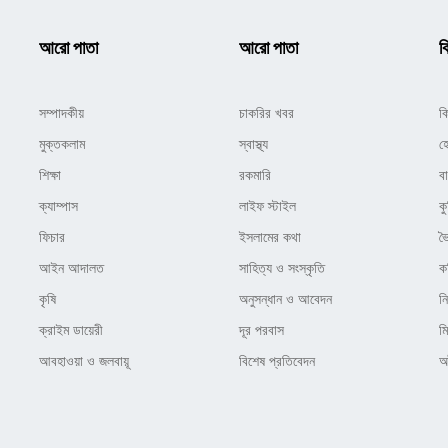
আরো পাতা
আরো পাতা
ক
সম্পাদকীয়
চাকরির খবর
ক
মুক্তকলাম
স্বাস্থ্য
হ
শিক্ষা
রকমারি
ব
ক্যাম্পাস
লাইফ স্টাইল
কু
ফিচার
ইসলামের কথা
ভ
আইন আদালত
সাহিত্য ও সংস্কৃতি
ক
কৃষি
অনুসন্ধান ও আবেদন
ন
ক্রাইম ডায়েরী
দূর পরবাস
ম
আবহাওয়া ও জলবায়ূ
বিশেষ প্রতিবেদন
অষ