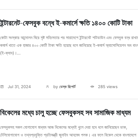
ইন্টারনেট-ফেসবুক বন্ধে ই-কমার্সে ক্ষতি ১৪০০ কোটি টাকা
কোটা সংস্কার আন্দোলন ঘিরে সৃষ্ট সহিংসতার পর সারাদেশে ইন্টারনেট শাটডাউন এবং ফেসবুক বন্ধ রাখ
কমার্স খাতে এক হাজার ৪০০ কোটি টাকা ক্ষতি হয়েছে বলে জানিয়েছে ই-কমার্স অ্যাসোসিয়েশন অব বাং
(ই-ক্যাব)।...
Jul 31, 2024
by
ডেস্ক রিপোর্ট
285 views
বিকেলের মধ্যে চালু হচ্ছে ফেসবুকসহ সব সামাজিক মাধ্যম
ফেসবুকসহ সকল যোগাযোগ মাধ্যম আজ বিকেলের মধ্যেই খুলে দেয়া হবে বলে জানিয়েছেন ডাক,
টেলিযোগাযোগ ও তথ্যপ্রযুক্তি প্রতিমন্ত্রী জুনাইদ আহমেদ পলক। এর ফলে বিকেল থেকে বাংলাদেশে