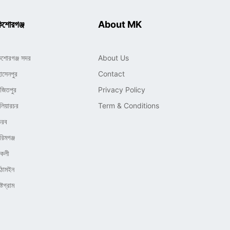
িশোরগঞ্জ
About MK
িশোরগঞ্জ সদর
About Us
োসেনপুর
Contact
াজিতপুর
Privacy Policy
লিয়ারচর
Term & Conditions
ৈরব
রিমগঞ্জ
িকলী
িঠামইন
্টগ্রাম