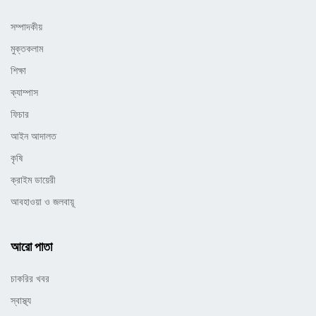
সম্পাদকীয়
মুক্তকলাম
শিক্ষা
ক্যাম্পাস
ফিচার
আইন আদালত
কৃষি
ক্রাইম ডায়েরী
আবহাওয়া ও জলবায়ূ
আরো পাতা
চাকরির খবর
স্বাস্থ্য