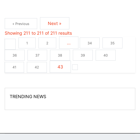
Next »
« Previous
Showing
211
to
211
of
211
results
...
1
2
34
35
36
37
38
39
40
43
41
42
TRENDING NEWS