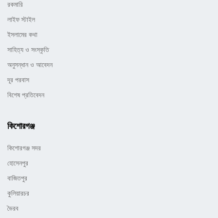
রকমারি
লাইফ স্টাইল
ইসলামের কথা
সাহিত্য ও সংস্কৃতি
অনুসন্ধান ও আবেদন
দূর পরবাস
বিশেষ প্রতিবেদন
কিশোরগঞ্জ
কিশোরগঞ্জ সদর
হোসেনপুর
বাজিতপুর
কুলিয়ারচর
ভৈরব