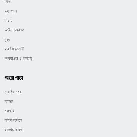
শিক্ষা
ক্যাম্পাস
ফিচার
আইন আদালত
কৃষি
ক্রাইম ডায়েরী
আবহাওয়া ও জলবায়ূ
আরো পাতা
চাকরির খবর
স্বাস্থ্য
রকমারি
লাইফ স্টাইল
ইসলামের কথা