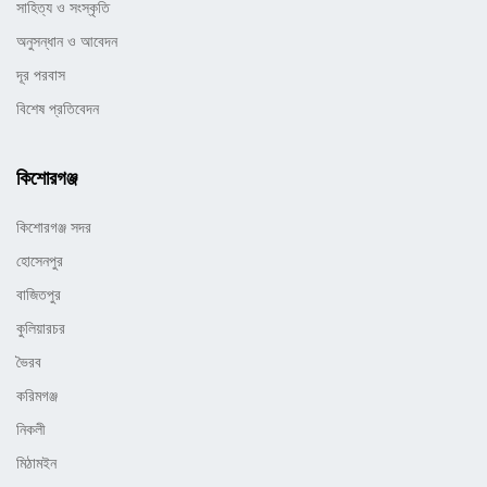
সাহিত্য ও সংস্কৃতি
অনুসন্ধান ও আবেদন
দূর পরবাস
বিশেষ প্রতিবেদন
কিশোরগঞ্জ
কিশোরগঞ্জ সদর
হোসেনপুর
বাজিতপুর
কুলিয়ারচর
ভৈরব
করিমগঞ্জ
নিকলী
মিঠামইন