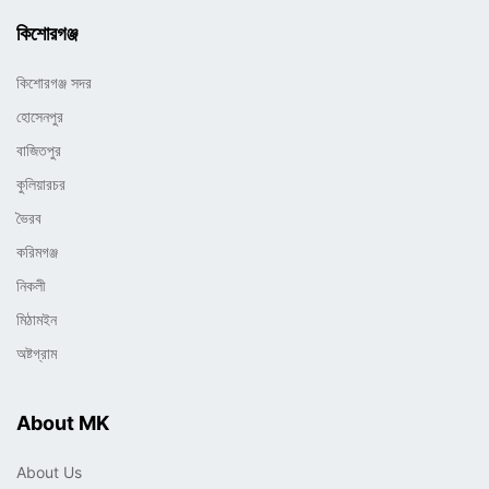
কিশোরগঞ্জ
কিশোরগঞ্জ সদর
হোসেনপুর
বাজিতপুর
কুলিয়ারচর
ভৈরব
করিমগঞ্জ
নিকলী
মিঠামইন
অষ্টগ্রাম
About MK
About Us