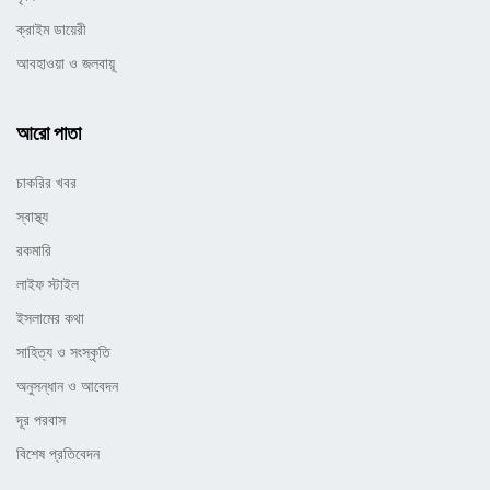
ক্রাইম ডায়েরী
আবহাওয়া ও জলবায়ূ
আরো পাতা
চাকরির খবর
স্বাস্থ্য
রকমারি
লাইফ স্টাইল
ইসলামের কথা
সাহিত্য ও সংস্কৃতি
অনুসন্ধান ও আবেদন
দূর পরবাস
বিশেষ প্রতিবেদন