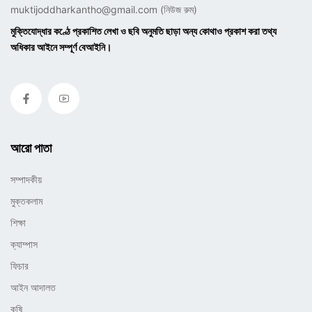
muktijoddharkantho@gmail.com
(নিউজ রুম)
মুক্তিযোদ্ধার কণ্ঠে প্রকাশিত লেখা ও ছবি অনুমতি ছাড়া অন্য কোথাও প্রকাশ করা তথ্য
অধিকার আইনে সম্পূর্ণ বেআইনি।
আরো পাতা
সম্পাদকীয়
মুক্তকলাম
শিক্ষা
ক্যাম্পাস
ফিচার
আইন আদালত
কৃষি