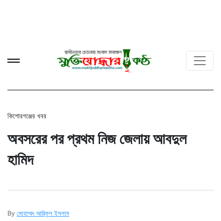
কিশোরগঞ্জের খবর
অবসরের পর প্রথম নিজ জেলায় আবদুল
হামিদ
By
মোহাম্মদ আরিফুল ইসলাম