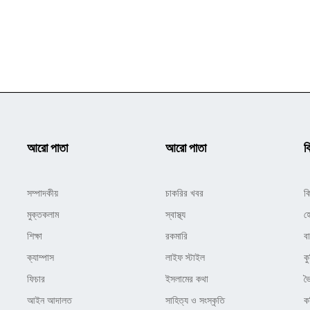
আরো পাতা
আরো পাতা
ক
সম্পাদকীয়
চাকরির খবর
ক
মুক্তকলাম
স্বাস্থ্য
হ
শিক্ষা
রকমারি
ব
ক্যাম্পাস
লাইফ স্টাইল
কু
ফিচার
ইসলামের কথা
ভ
আইন আদালত
সাহিত্য ও সংস্কৃতি
ক