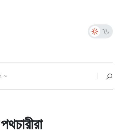
তা
 পথচারীরা