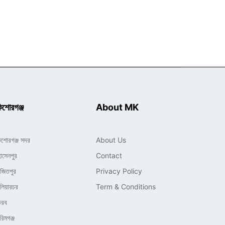
িশোরগঞ্জ
About MK
িশোরগঞ্জ সদর
About Us
োসেনপুর
Contact
াজিতপুর
Privacy Policy
লিয়ারচর
Term & Conditions
ৈরব
রিমগঞ্জ