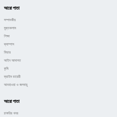
আরো পাতা
সম্পাদকীয়
মুক্তকলাম
শিক্ষা
ক্যাম্পাস
ফিচার
আইন আদালত
কৃষি
ক্রাইম ডায়েরী
আবহাওয়া ও জলবায়ূ
আরো পাতা
চাকরির খবর