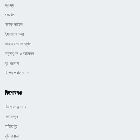
স্বাস্থ্য
রকমারি
লাইফ স্টাইল
ইসলামের কথা
সাহিত্য ও সংস্কৃতি
অনুসন্ধান ও আবেদন
দূর পরবাস
বিশেষ প্রতিবেদন
কিশোরগঞ্জ
কিশোরগঞ্জ সদর
হোসেনপুর
বাজিতপুর
কুলিয়ারচর