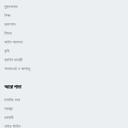
মুক্তকলাম
শিক্ষা
ক্যাম্পাস
ফিচার
আইন আদালত
কৃষি
ক্রাইম ডায়েরী
আবহাওয়া ও জলবায়ূ
আরো পাতা
চাকরির খবর
স্বাস্থ্য
রকমারি
লাইফ স্টাইল