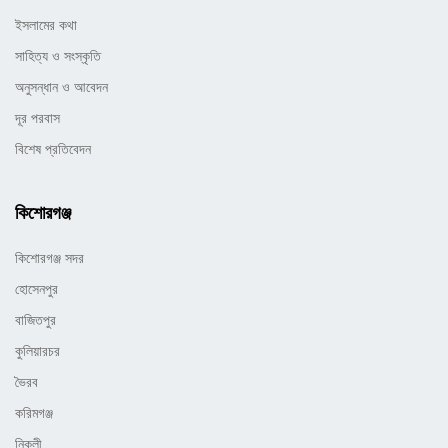
ইসলামের কথা
সাহিত্য ও সংস্কৃতি
অনুসন্ধান ও আবেদন
দূর পরবাস
বিশেষ প্রতিবেদন
কিশোরগঞ্জ
কিশোরগঞ্জ সদর
হোসেনপুর
বাজিতপুর
কুলিয়ারচর
ভৈরব
করিমগঞ্জ
নিকলী