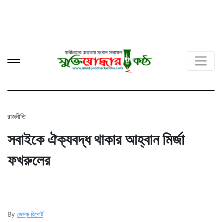
রাজনীতি
সবাইকে ঐক্যবদ্ধ থাকার আহ্বান মির্জা
ফখরুলের
By
ডেস্ক রিপোর্ট