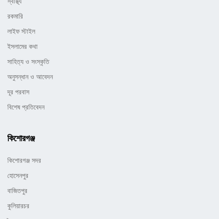
স্বাস্থ্য
রকমারি
লাইফ স্টাইল
ইসলামের কথা
সাহিত্য ও সংস্কৃতি
অনুসন্ধান ও আবেদন
দূর পরবাস
বিশেষ প্রতিবেদন
কিশোরগঞ্জ
কিশোরগঞ্জ সদর
হোসেনপুর
বাজিতপুর
কুলিয়ারচর