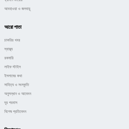
আবহাওয়া ও জলবায়ূ
আরো পাতা
চাকরির খবর
স্বাস্থ্য
রকমারি
লাইফ স্টাইল
ইসলামের কথা
সাহিত্য ও সংস্কৃতি
অনুসন্ধান ও আবেদন
দূর পরবাস
বিশেষ প্রতিবেদন