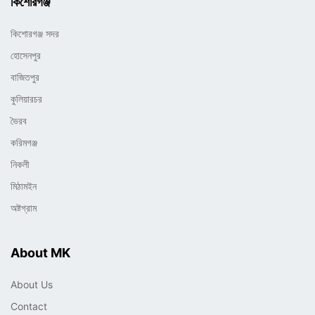
কিশোরগঞ্জ
কিশোরগঞ্জ সদর
হোসেনপুর
বাজিতপুর
কুলিয়ারচর
ভৈরব
করিমগঞ্জ
নিকলী
মিঠামইন
অষ্টগ্রাম
About MK
About Us
Contact