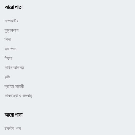
আরো পাতা
সম্পাদকীয়
মুক্তকলাম
শিক্ষা
ক্যাম্পাস
ফিচার
আইন আদালত
কৃষি
ক্রাইম ডায়েরী
আবহাওয়া ও জলবায়ূ
আরো পাতা
চাকরির খবর