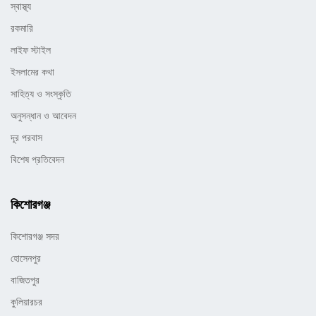
স্বাস্থ্য
রকমারি
লাইফ স্টাইল
ইসলামের কথা
সাহিত্য ও সংস্কৃতি
অনুসন্ধান ও আবেদন
দূর পরবাস
বিশেষ প্রতিবেদন
কিশোরগঞ্জ
কিশোরগঞ্জ সদর
হোসেনপুর
বাজিতপুর
কুলিয়ারচর