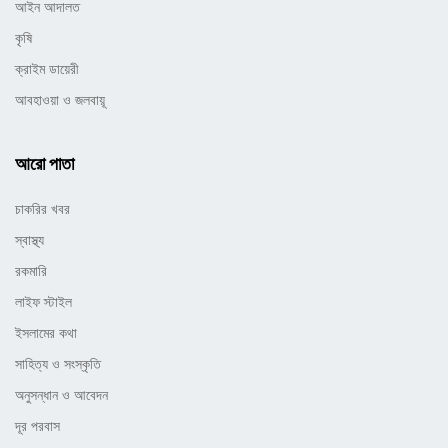
আইন আদালত
কৃষি
ক্রাইম ডায়েরী
আবহাওয়া ও জলবায়ূ
আরো পাতা
চাকরির খবর
স্বাস্থ্য
রকমারি
লাইফ স্টাইল
ইসলামের কথা
সাহিত্য ও সংস্কৃতি
অনুসন্ধান ও আবেদন
দূর পরবাস