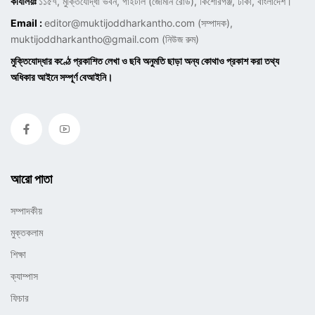
কার্যালয়ঃ
১১৫৭, মুক্তিযোদ্ধা ভবন, গাইটাল (জেমিনি রোড), কিশোরগঞ্জ, ঢাকা, বাংলাদেশ।
Email :
editor@muktijoddharkantho.com
(সম্পাদক),
muktijoddharkantho@gmail.com
(নিউজ রুম)
মুক্তিযোদ্ধার কণ্ঠে প্রকাশিত লেখা ও ছবি অনুমতি ছাড়া অন্য কোথাও প্রকাশ করা তথ্য
অধিকার আইনে সম্পূর্ণ বেআইনি।
আরো পাতা
সম্পাদকীয়
মুক্তকলাম
শিক্ষা
ক্যাম্পাস
ফিচার