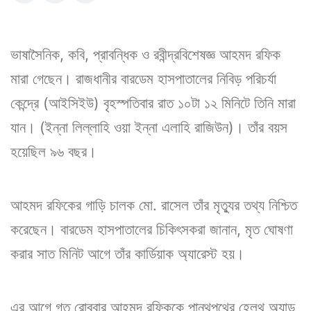
ভাষাসৈনিক, কবি, প্রাবন্ধিক ও রবীন্দ্রবিশেষজ্ঞ আহমদ রফিক
মারা গেছেন। রাজধানীর বারডেম হাসপাতালের নিবিড় পরিচর্যা
কেন্দ্রে (আইসিইউ) বৃহস্পতিবার রাত ১০টা ১২ মিনিটে তিনি মারা
যান। (ইন্না লিল্লাহি ওয়া ইন্না এলাহি রাজিউন)। তাঁর বয়স
হয়েছিল ৯৬ বছর।
আহমদ রফিকের গাড়ি চালক মো. রাসেল তাঁর মৃত্যুর তথ্য নিশ্চিত
করেছেন। বারডেম হাসপাতালের চিকিৎসকরা জানান, মৃত ঘোষণা
করার সাত মিনিট আগে তাঁর কার্ডিয়াক অ্যারেস্ট হয়।
এর আগে গত রোববার আহমদ রফিককে পান্থপথের হেলথ অ্যান্ড