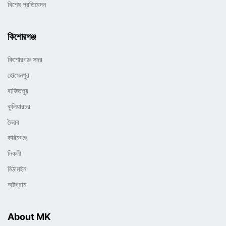
বিশেষ প্রতিবেদন
কিশোরগঞ্জ
কিশোরগঞ্জ সদর
হোসেনপুর
বাজিতপুর
কুলিয়ারচর
ভৈরব
করিমগঞ্জ
নিকলী
মিঠামইন
অষ্টগ্রাম
About MK