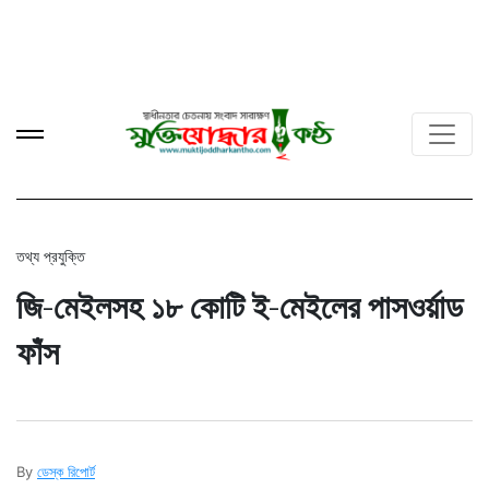
তথ্য প্রযুক্তি
জি-মেইলসহ ১৮ কোটি ই-মেইলের পাসওর্য়াড
ফাঁস
By
ডেস্ক রিপোর্ট