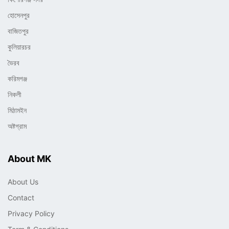
হোসেনপুর
বাজিতপুর
কুলিয়ারচর
ভৈরব
করিমগঞ্জ
নিকলী
মিঠামইন
অষ্টগ্রাম
About MK
About Us
Contact
Privacy Policy