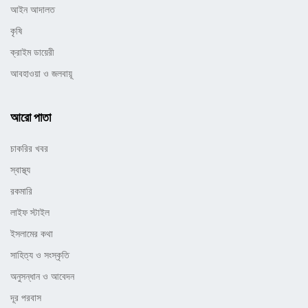
আইন আদালত
কৃষি
ক্রাইম ডায়েরী
আবহাওয়া ও জলবায়ূ
আরো পাতা
চাকরির খবর
স্বাস্থ্য
রকমারি
লাইফ স্টাইল
ইসলামের কথা
সাহিত্য ও সংস্কৃতি
অনুসন্ধান ও আবেদন
দূর পরবাস