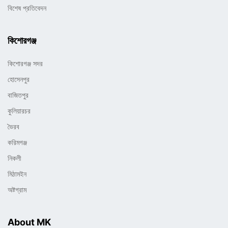
বিশেষ প্রতিবেদন
কিশোরগঞ্জ
কিশোরগঞ্জ সদর
হোসেনপুর
বাজিতপুর
কুলিয়ারচর
ভৈরব
করিমগঞ্জ
নিকলী
মিঠামইন
অষ্টগ্রাম
About MK