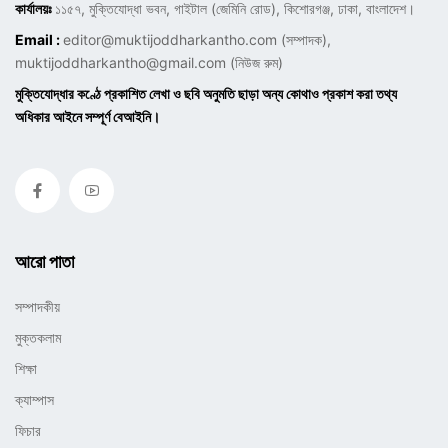
কার্যালয়ঃ
১১৫৭, মুক্তিযোদ্ধা ভবন, গাইটাল (জেমিনি রোড), কিশোরগঞ্জ, ঢাকা, বাংলাদেশ।
Email :
editor@muktijoddharkantho.com
(সম্পাদক),
muktijoddharkantho@gmail.com
(নিউজ রুম)
মুক্তিযোদ্ধার কণ্ঠে প্রকাশিত লেখা ও ছবি অনুমতি ছাড়া অন্য কোথাও প্রকাশ করা তথ্য
অধিকার আইনে সম্পূর্ণ বেআইনি।
আরো পাতা
সম্পাদকীয়
মুক্তকলাম
শিক্ষা
ক্যাম্পাস
ফিচার