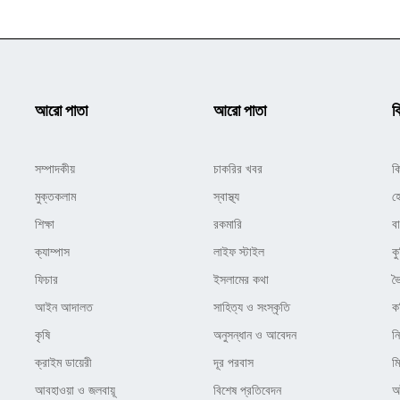
আরো পাতা
আরো পাতা
ক
সম্পাদকীয়
চাকরির খবর
ক
মুক্তকলাম
স্বাস্থ্য
হ
শিক্ষা
রকমারি
ব
ক্যাম্পাস
লাইফ স্টাইল
কু
ফিচার
ইসলামের কথা
ভ
আইন আদালত
সাহিত্য ও সংস্কৃতি
ক
কৃষি
অনুসন্ধান ও আবেদন
ন
ক্রাইম ডায়েরী
দূর পরবাস
ম
আবহাওয়া ও জলবায়ূ
বিশেষ প্রতিবেদন
অষ