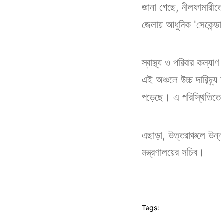
জানা গেছে, নীলফামারীতে
জেলায় আধুনিক 'সেকেন্ডারি
স্বাস্থ্য ও পরিবার কল্য
এই অঞ্চলে উচ্চ দারিদ্র
পড়েছে। এ পরিস্থিতিতে 
এছাড়া, উত্তরাঞ্চলে উন
মন্ত্রণালয়ের সচিব।
Tags: