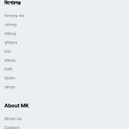
কিশোরগঞ্জ
কিশোরগঞ্জ সদর
হোসেনপুর
বাজিতপুর
কুলিয়ারচর
ভৈরব
করিমগঞ্জ
নিকলী
মিঠামইন
অষ্টগ্রাম
About MK
About Us
Contact