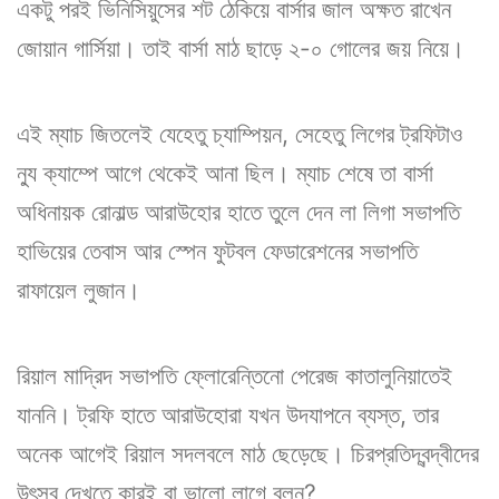
একটু পরই ভিনিসিয়ুসের শট ঠেকিয়ে বার্সার জাল অক্ষত রাখেন
জোয়ান গার্সিয়া। তাই বার্সা মাঠ ছাড়ে ২-০ গোলের জয় নিয়ে।
এই ম্যাচ জিতলেই যেহেতু চ্যাম্পিয়ন, সেহেতু লিগের ট্রফিটাও
ন্যু ক্যাম্পে আগে থেকেই আনা ছিল। ম্যাচ শেষে তা বার্সা
অধিনায়ক রোনাল্ড আরাউহোর হাতে তুলে দেন লা লিগা সভাপতি
হাভিয়ের তেবাস আর স্পেন ফুটবল ফেডারেশনের সভাপতি
রাফায়েল লুজান।
রিয়াল মাদ্রিদ সভাপতি ফ্লোরেন্তিনো পেরেজ কাতালুনিয়াতেই
যাননি। ট্রফি হাতে আরাউহোরা যখন উদযাপনে ব্যস্ত, তার
অনেক আগেই রিয়াল সদলবলে মাঠ ছেড়েছে। চিরপ্রতিদ্বন্দ্বীদের
উৎসব দেখতে কারই বা ভালো লাগে বলুন?