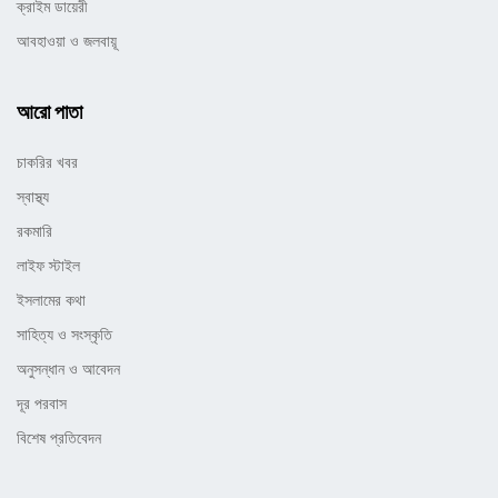
ক্রাইম ডায়েরী
আবহাওয়া ও জলবায়ূ
আরো পাতা
চাকরির খবর
স্বাস্থ্য
রকমারি
লাইফ স্টাইল
ইসলামের কথা
সাহিত্য ও সংস্কৃতি
অনুসন্ধান ও আবেদন
দূর পরবাস
বিশেষ প্রতিবেদন