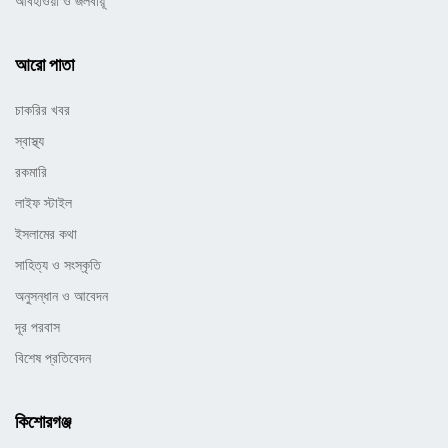
আবহাওয়া ও জলবায়ূ
আরো পাতা
চাকরির খবর
স্বাস্থ্য
রকমারি
লাইফ স্টাইল
ইসলামের কথা
সাহিত্য ও সংস্কৃতি
অনুসন্ধান ও আবেদন
দূর পরবাস
বিশেষ প্রতিবেদন
কিশোরগঞ্জ