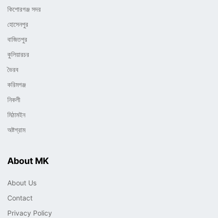
কিশোরগঞ্জ সদর
হোসেনপুর
বাজিতপুর
কুলিয়ারচর
ভৈরব
করিমগঞ্জ
নিকলী
মিঠামইন
অষ্টগ্রাম
About MK
About Us
Contact
Privacy Policy