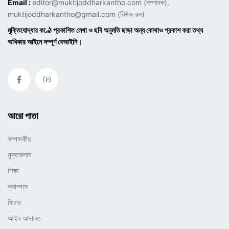
Email :
editor@muktijoddharkantho.com
(সম্পাদক),
muktijoddharkantho@gmail.com
(নিউজ রুম)
মুক্তিযোদ্ধার কণ্ঠে প্রকাশিত লেখা ও ছবি অনুমতি ছাড়া অন্য কোথাও প্রকাশ করা তথ্য
অধিকার আইনে সম্পূর্ণ বেআইনি।
আরো পাতা
সম্পাদকীয়
মুক্তকলাম
শিক্ষা
ক্যাম্পাস
ফিচার
আইন আদালত