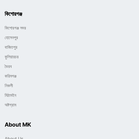
কিশোরগঞ্জ
কিশোরগঞ্জ সদর
হোসেনপুর
বাজিতপুর
কুলিয়ারচর
ভৈরব
করিমগঞ্জ
নিকলী
মিঠামইন
অষ্টগ্রাম
About MK
About Us