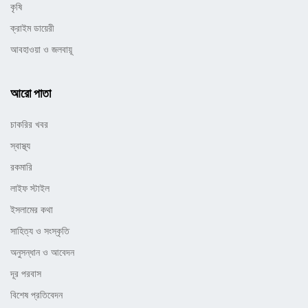
কৃষি
ক্রাইম ডায়েরী
আবহাওয়া ও জলবায়ূ
আরো পাতা
চাকরির খবর
স্বাস্থ্য
রকমারি
লাইফ স্টাইল
ইসলামের কথা
সাহিত্য ও সংস্কৃতি
অনুসন্ধান ও আবেদন
দূর পরবাস
বিশেষ প্রতিবেদন