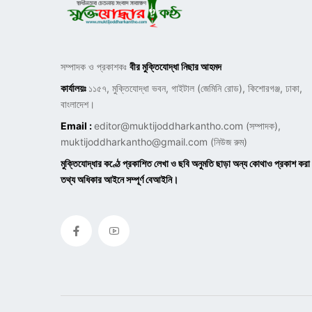
সম্পাদক ও প্রকাশকঃ
বীর মুক্তিযোদ্ধা নিছার আহমদ
কার্যালয়ঃ
১১৫৭, মুক্তিযোদ্ধা ভবন, গাইটাল (জেমিনি রোড), কিশোরগঞ্জ, ঢাকা,
বাংলাদেশ।
Email :
editor@muktijoddharkantho.com
(সম্পাদক),
muktijoddharkantho@gmail.com
(নিউজ রুম)
মুক্তিযোদ্ধার কণ্ঠে প্রকাশিত লেখা ও ছবি অনুমতি ছাড়া অন্য কোথাও প্রকাশ করা
তথ্য অধিকার আইনে সম্পূর্ণ বেআইনি।