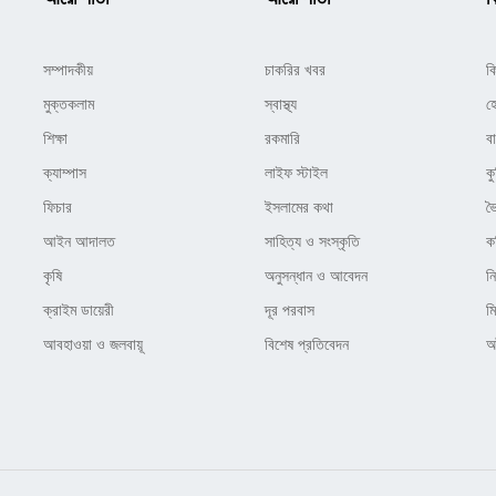
সম্পাদকীয়
চাকরির খবর
ক
মুক্তকলাম
স্বাস্থ্য
হ
শিক্ষা
রকমারি
ব
ক্যাম্পাস
লাইফ স্টাইল
কু
ফিচার
ইসলামের কথা
ভ
আইন আদালত
সাহিত্য ও সংস্কৃতি
ক
কৃষি
অনুসন্ধান ও আবেদন
ন
ক্রাইম ডায়েরী
দূর পরবাস
ম
আবহাওয়া ও জলবায়ূ
বিশেষ প্রতিবেদন
অষ