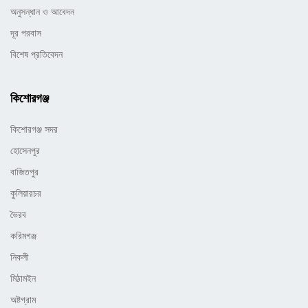
অনুসন্ধান ও আবেদন
দূর পরবাস
বিশেষ প্রতিবেদন
কিশোরগঞ্জ
কিশোরগঞ্জ সদর
হোসেনপুর
বাজিতপুর
কুলিয়ারচর
ভৈরব
করিমগঞ্জ
নিকলী
মিঠামইন
অষ্টগ্রাম