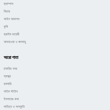
ক্যাম্পাস
ফিচার
আইন আদালত
কৃষি
ক্রাইম ডায়েরী
আবহাওয়া ও জলবায়ূ
আরো পাতা
চাকরির খবর
স্বাস্থ্য
রকমারি
লাইফ স্টাইল
ইসলামের কথা
সাহিত্য ও সংস্কৃতি