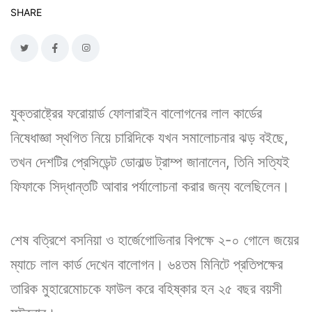
SHARE
যুক্তরাষ্ট্রের ফরোয়ার্ড ফোলারাইন বালোগনের লাল কার্ডের
নিষেধাজ্ঞা স্থগিত নিয়ে চারিদিকে যখন সমালোচনার ঝড় বইছে,
তখন দেশটির প্রেসিডেন্ট ডোনাল্ড ট্রাম্প জানালেন, তিনি সত্যিই
ফিফাকে সিদ্ধান্তটি আবার পর্যালোচনা করার জন্য বলেছিলেন।
শেষ বত্রিশে বসনিয়া ও হার্জেগোভিনার বিপক্ষে ২-০ গোলে জয়ের
ম্যাচে লাল কার্ড দেখেন বালোগন। ৬৪তম মিনিটে প্রতিপক্ষের
তারিক মুহারেমোচকে ফাউল করে বহিষ্কার হন ২৫ বছর বয়সী