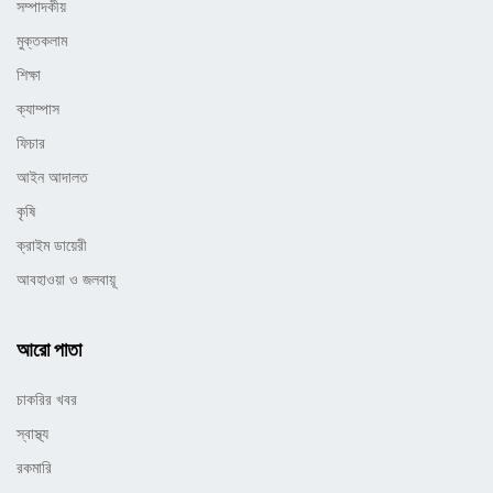
সম্পাদকীয়
মুক্তকলাম
শিক্ষা
ক্যাম্পাস
ফিচার
আইন আদালত
কৃষি
ক্রাইম ডায়েরী
আবহাওয়া ও জলবায়ূ
আরো পাতা
চাকরির খবর
স্বাস্থ্য
রকমারি