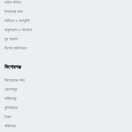
লাইফ স্টাইল
ইসলামের কথা
সাহিত্য ও সংস্কৃতি
অনুসন্ধান ও আবেদন
দূর পরবাস
বিশেষ প্রতিবেদন
কিশোরগঞ্জ
কিশোরগঞ্জ সদর
হোসেনপুর
বাজিতপুর
কুলিয়ারচর
ভৈরব
করিমগঞ্জ