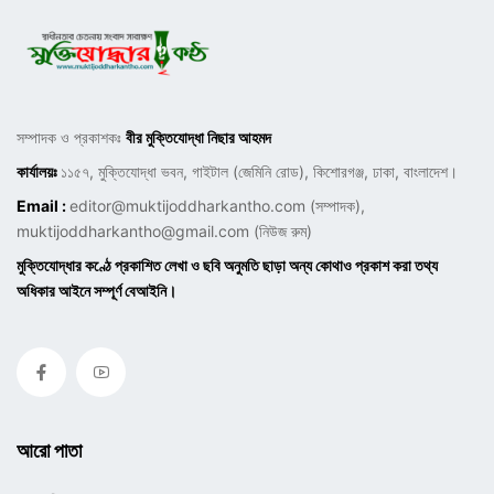
সম্পাদক ও প্রকাশকঃ
বীর মুক্তিযোদ্ধা নিছার আহমদ
কার্যালয়ঃ
১১৫৭, মুক্তিযোদ্ধা ভবন, গাইটাল (জেমিনি রোড), কিশোরগঞ্জ, ঢাকা, বাংলাদেশ।
Email :
editor@muktijoddharkantho.com
(সম্পাদক),
muktijoddharkantho@gmail.com
(নিউজ রুম)
মুক্তিযোদ্ধার কণ্ঠে প্রকাশিত লেখা ও ছবি অনুমতি ছাড়া অন্য কোথাও প্রকাশ করা তথ্য
অধিকার আইনে সম্পূর্ণ বেআইনি।
আরো পাতা