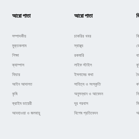
আরো পাতা
আরো পাতা
ক
সম্পাদকীয়
চাকরির খবর
ক
মুক্তকলাম
স্বাস্থ্য
হ
শিক্ষা
রকমারি
ব
ক্যাম্পাস
লাইফ স্টাইল
কু
ফিচার
ইসলামের কথা
ভ
আইন আদালত
সাহিত্য ও সংস্কৃতি
ক
কৃষি
অনুসন্ধান ও আবেদন
ন
ক্রাইম ডায়েরী
দূর পরবাস
ম
আবহাওয়া ও জলবায়ূ
বিশেষ প্রতিবেদন
অষ