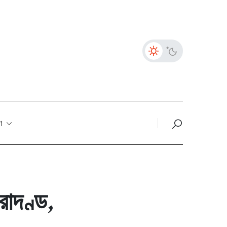
তা
রাদণ্ড,