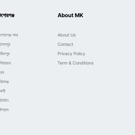
িশোরগঞ্জ
About MK
িশোরগঞ্জ সদর
About Us
োসেনপুর
Contact
াজিতপুর
Privacy Policy
লিয়ারচর
Term & Conditions
ৈরব
রিমগঞ্জ
িকলী
িঠামইন
্টগ্রাম