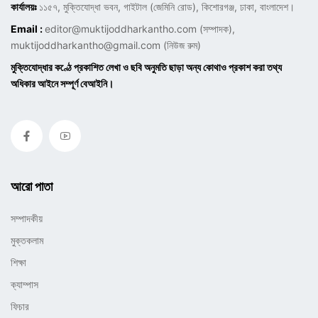
কার্যালয়ঃ
১১৫৭, মুক্তিযোদ্ধা ভবন, গাইটাল (জেমিনি রোড), কিশোরগঞ্জ, ঢাকা, বাংলাদেশ।
Email :
editor@muktijoddharkantho.com
(সম্পাদক),
muktijoddharkantho@gmail.com
(নিউজ রুম)
মুক্তিযোদ্ধার কণ্ঠে প্রকাশিত লেখা ও ছবি অনুমতি ছাড়া অন্য কোথাও প্রকাশ করা তথ্য
অধিকার আইনে সম্পূর্ণ বেআইনি।
আরো পাতা
সম্পাদকীয়
মুক্তকলাম
শিক্ষা
ক্যাম্পাস
ফিচার