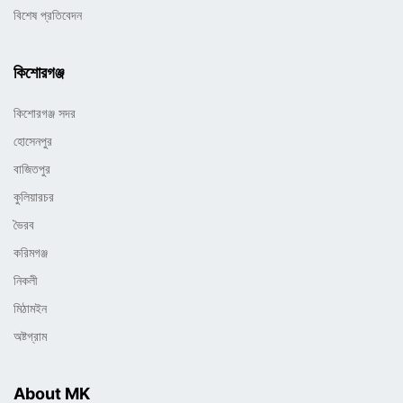
বিশেষ প্রতিবেদন
কিশোরগঞ্জ
কিশোরগঞ্জ সদর
হোসেনপুর
বাজিতপুর
কুলিয়ারচর
ভৈরব
করিমগঞ্জ
নিকলী
মিঠামইন
অষ্টগ্রাম
About MK