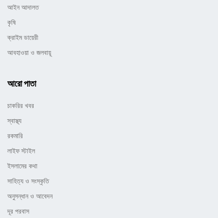
আইন আদালত
কৃষি
ক্রাইম ডায়েরী
আবহাওয়া ও জলবায়ূ
আরো পাতা
চাকরির খবর
স্বাস্থ্য
রকমারি
লাইফ স্টাইল
ইসলামের কথা
সাহিত্য ও সংস্কৃতি
অনুসন্ধান ও আবেদন
দূর পরবাস