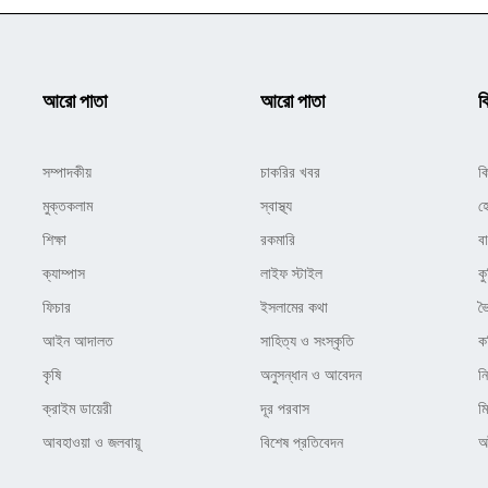
আরো পাতা
আরো পাতা
ক
সম্পাদকীয়
চাকরির খবর
ক
মুক্তকলাম
স্বাস্থ্য
হ
শিক্ষা
রকমারি
ব
ক্যাম্পাস
লাইফ স্টাইল
কু
ফিচার
ইসলামের কথা
ভ
আইন আদালত
সাহিত্য ও সংস্কৃতি
ক
কৃষি
অনুসন্ধান ও আবেদন
ন
ক্রাইম ডায়েরী
দূর পরবাস
ম
আবহাওয়া ও জলবায়ূ
বিশেষ প্রতিবেদন
অষ