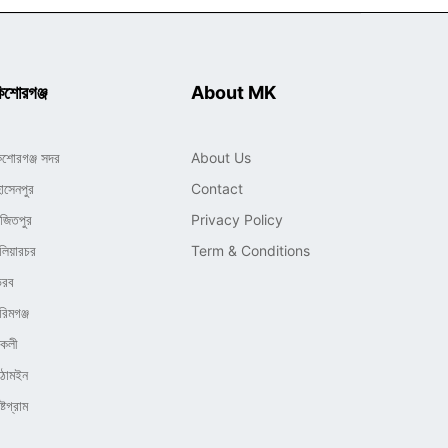
িশোরগঞ্জ
About MK
িশোরগঞ্জ সদর
About Us
োসেনপুর
Contact
াজিতপুর
Privacy Policy
লিয়ারচর
Term & Conditions
ৈরব
রিমগঞ্জ
িকলী
িঠামইন
্টগ্রাম