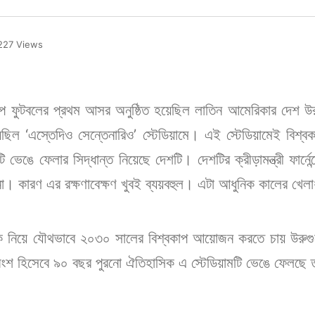
27 Views
াপ ফুটবলের প্রথম আসর অনুষ্ঠিত হয়েছিল লাতিন আমেরিকার দেশ
েছিল ‘এস্তেদিও সেন্তেনারিও’ স্টেডিয়ামে। এই স্টেডিয়ামেই বিশ
 ভেঙে ফেলার সিদ্ধান্ত নিয়েছে দেশটি। দেশটির ক্রীড়ামন্ত্রী ফার্নে
 না। কারণ এর রক্ষণাবেক্ষণ খুবই ব্যয়বহুল। এটা আধুনিক কালের খেল
য়েকে নিয়ে যৌথভাবে ২০৩০ সালের বিশ্বকাপ আয়োজন করতে চায় উরুগুয়ে। 
ংশ হিসেবে ৯০ বছর পুরনো ঐতিহাসিক এ স্টেডিয়ামটি ভেঙে ফেলছে 