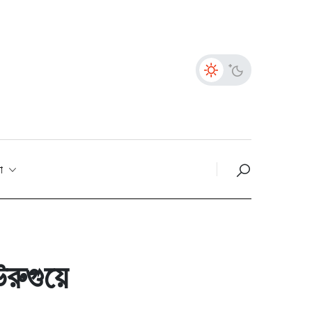
তা
রুগুয়ে