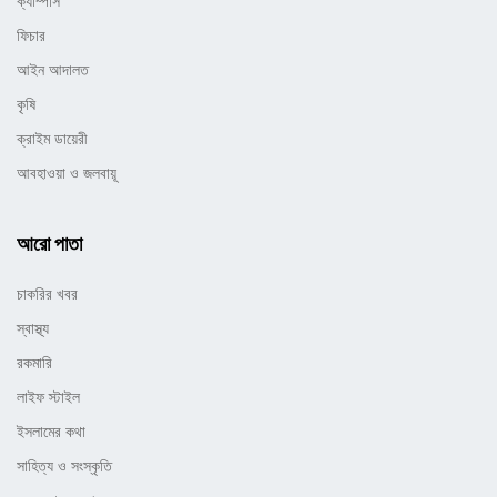
ক্যাম্পাস
ফিচার
আইন আদালত
কৃষি
ক্রাইম ডায়েরী
আবহাওয়া ও জলবায়ূ
আরো পাতা
চাকরির খবর
স্বাস্থ্য
রকমারি
লাইফ স্টাইল
ইসলামের কথা
সাহিত্য ও সংস্কৃতি