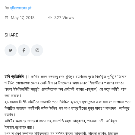
By
মুক্তিযোদ্ধার কন্ঠ
May 17, 2018
327 Views
SHARE
ঢাবি প্রতিনিধি ।।
জাতির জনক বঙ্গবন্ধু শেখ মুজিবুর রহমানের স্মৃতি বিজড়িত পূর্ণভুমি হিসেবে
পরিচিত গোপালগঞ্জ জেলার কোটালীপাড়া উপজেলার অধ্যায়নরত শিক্ষার্থীদের প্রাণের সংগঠন
“ঢাকা ইউনিভার্সিটি স্টুডেন্ট এসোসিয়েশন অব কোটালী পাড়ার -(ডুসাক) এর নতুন কমিটি গঠন
করা হয়েছে।
২৯ সদস্য বিশিষ্ট কমিটিতে সভাপতি পদে নির্বাচিত হয়েছেন সুমন মন্ডল এবং সাধারণ সম্পাদক পদে
নির্বাচিত হয়েছেন পল্লীকবি জসিম উদ্দিন হল শাখা ছাত্রলীগের যুগ্ন সাধারণ সম্পাদক আশিকুর
রহমান।
কমিটির অন্যান্য সদস্যরা হলেন সহ-সভাপতি মহুয়া তালুকদার, পঙ্কজ ঢালী, আরিফুল
ইসলাম,প্রশান্ত রায়।
যুগ্ন সাধারণ সম্পাদক সাইফুল্লাহ বিন মুসলিম,উৎসব অধিকারী, নাবিলা জামান, মিরাজুল