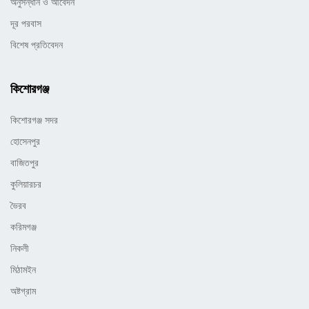
অনুসন্ধান ও আবেদন
দূর পরবাস
বিশেষ প্রতিবেদন
কিশোরগঞ্জ
কিশোরগঞ্জ সদর
হোসেনপুর
বাজিতপুর
কুলিয়ারচর
ভৈরব
করিমগঞ্জ
নিকলী
মিঠামইন
অষ্টগ্রাম