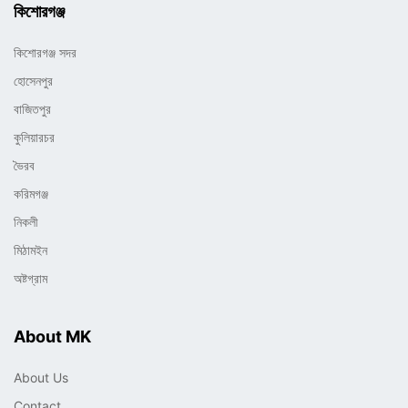
কিশোরগঞ্জ
কিশোরগঞ্জ সদর
হোসেনপুর
বাজিতপুর
কুলিয়ারচর
ভৈরব
করিমগঞ্জ
নিকলী
মিঠামইন
অষ্টগ্রাম
About MK
About Us
Contact