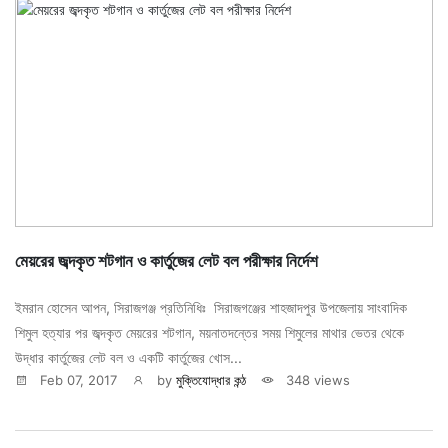
মেয়রের জব্দকৃত শটগান ও কার্তুজের লেট বল পরীক্ষার নির্দেশ
ইমরান হোসেন আপন, সিরাজগঞ্জ প্রতিনিধিঃ সিরাজগঞ্জের শাহজাদপুর উপজেলায় সাংবাদিক
শিমুল হত্যার পর জব্দকৃত মেয়রের শটগান, ময়নাতদন্তের সময় শিমুলের মাথার ভেতর থেকে
উদ্ধার কার্তুজের লেট বল ও একটি কার্তুজের খোস...
Feb 07, 2017
by
মুক্তিযোদ্ধার কন্ঠ
348 views