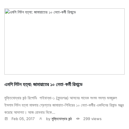
এমপি লিটন হত্যা: জামায়াতের ১০ নেতা-কর্মী রিমান্ডে
মুক্তিযোদ্ধার কন্ঠ রিপোর্টঃ গাইবান্ধা-১ (সুন্দরগঞ্জ) আসনের সাবেক সংসদ সদস্য মনজুরুল
ইসলাম লিটন হত্যা মামলায় গ্রেপ্তার জামায়াত-শিবিরের ১০ নেতা-কর্মীর একদিনের রিমান্ড মঞ্জুর
করেছে আদালত। আজ রোববার বিকে...
Feb 05, 2017
by
মুক্তিযোদ্ধার কন্ঠ
299 views