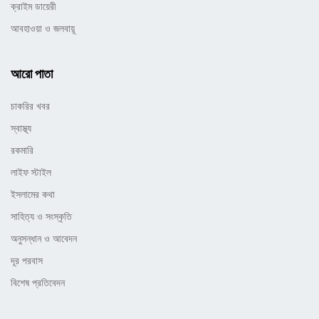
ক্রাইম ডায়েরী
আবহাওয়া ও জলবায়ূ
আরো পাতা
চাকরির খবর
স্বাস্থ্য
রকমারি
লাইফ স্টাইল
ইসলামের কথা
সাহিত্য ও সংস্কৃতি
অনুসন্ধান ও আবেদন
দূর পরবাস
বিশেষ প্রতিবেদন