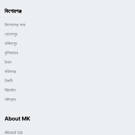
কিশোরগঞ্জ
কিশোরগঞ্জ সদর
হোসেনপুর
বাজিতপুর
কুলিয়ারচর
ভৈরব
করিমগঞ্জ
নিকলী
মিঠামইন
অষ্টগ্রাম
About MK
About Us