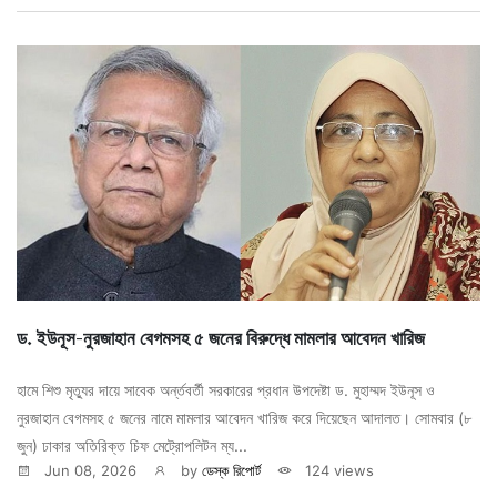
ড. ইউনূস-নুরজাহান বেগমসহ ৫ জনের বিরুদ্ধে মামলার আবেদন খারিজ
হামে শিশু মৃত্যুর দায়ে সাবেক অর্ন্তবর্তী সরকারের প্রধান উপদেষ্টা ড. মুহাম্মদ ইউনূস ও
নুরজাহান বেগমসহ ৫ জনের নামে মামলার আবেদন খারিজ করে দিয়েছেন আদালত। সোমবার (৮
জুন) ঢাকার অতিরিক্ত চিফ মেট্রোপলিটন ম্য...
Jun 08, 2026
by
ডেস্ক রিপোর্ট
124 views