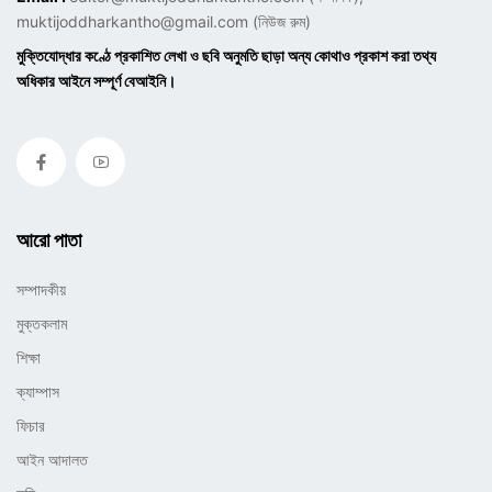
muktijoddharkantho@gmail.com
(নিউজ রুম)
মুক্তিযোদ্ধার কণ্ঠে প্রকাশিত লেখা ও ছবি অনুমতি ছাড়া অন্য কোথাও প্রকাশ করা তথ্য
অধিকার আইনে সম্পূর্ণ বেআইনি।
আরো পাতা
সম্পাদকীয়
মুক্তকলাম
শিক্ষা
ক্যাম্পাস
ফিচার
আইন আদালত