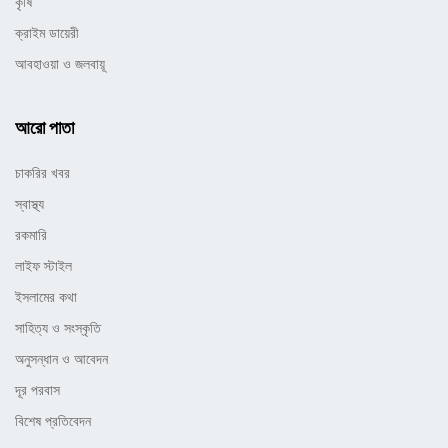
কৃষি
ক্রাইম ডায়েরী
আবহাওয়া ও জলবায়ূ
আরো পাতা
চাকরির খবর
স্বাস্থ্য
রকমারি
লাইফ স্টাইল
ইসলামের কথা
সাহিত্য ও সংস্কৃতি
অনুসন্ধান ও আবেদন
দূর পরবাস
বিশেষ প্রতিবেদন