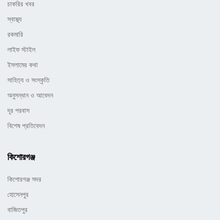
চাকরির খবর
স্বাস্থ্য
রকমারি
লাইফ স্টাইল
ইসলামের কথা
সাহিত্য ও সংস্কৃতি
অনুসন্ধান ও আবেদন
দূর পরবাস
বিশেষ প্রতিবেদন
কিশোরগঞ্জ
কিশোরগঞ্জ সদর
হোসেনপুর
বাজিতপুর