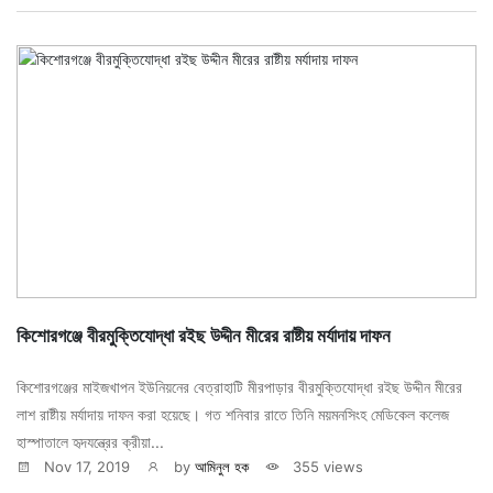
কিশোরগঞ্জে বীরমুক্তিযোদ্ধা রইছ উদ্দীন মীরের রাষ্টীয় মর্যাদায় দাফন
কিশোরগঞ্জের মাইজখাপন ইউনিয়নের বেত্রাহাটি মীরপাড়ার বীরমুক্তিযোদ্ধা রইছ উদ্দীন মীরের
লাশ রাষ্টীয় মর্যাদায় দাফন করা হয়েছে। গত শনিবার রাতে তিনি ময়মনসিংহ মেডিকেল কলেজ
হাস্পাতালে হৃদযন্ত্রের ক্রীয়া...
Nov 17, 2019
by
আমিনুল হক
355 views