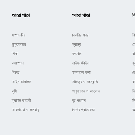
আরো পাতা
আরো পাতা
ক
সম্পাদকীয়
চাকরির খবর
ক
মুক্তকলাম
স্বাস্থ্য
হ
শিক্ষা
রকমারি
ব
ক্যাম্পাস
লাইফ স্টাইল
কু
ফিচার
ইসলামের কথা
ভ
আইন আদালত
সাহিত্য ও সংস্কৃতি
ক
কৃষি
অনুসন্ধান ও আবেদন
ন
ক্রাইম ডায়েরী
দূর পরবাস
ম
আবহাওয়া ও জলবায়ূ
বিশেষ প্রতিবেদন
অষ