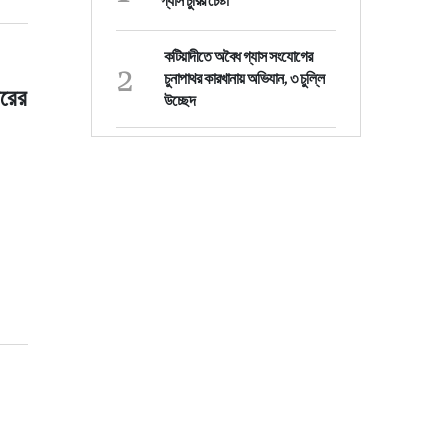
গ্যাস চুরির চেষ্টা
কটিয়াদীতে অবৈধ গ্যাস সংযোগের
2
চুনাপাথর কারখানায় অভিযান, ৩ চুল্লি
ারের
উচ্ছেদ