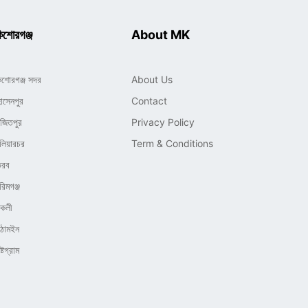
িশোরগঞ্জ
About MK
িশোরগঞ্জ সদর
About Us
োসেনপুর
Contact
াজিতপুর
Privacy Policy
লিয়ারচর
Term & Conditions
ৈরব
রিমগঞ্জ
িকলী
িঠামইন
্টগ্রাম