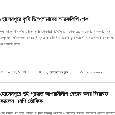
হোসেনপুরে কৃষি ডিপ্লোমাদের স্মারকলিপি পেশ
ওমর ফারুক খান জনি, হোসেনপুর (কিশোরগঞ্জ) প্রতিনিধি: কিশোরগঞ্জের হোসেনপুর উপজেলার কৃষি
সম্প্রসারণ অধিদপ্তরে কর্মরত ডিপ্লোমা কৃষিবিদ উপ-সহকারী কৃষি কর্মকর্তা সমমান পদধারী কর্মকর্তাগণ
প্রধানমন্ত্রী কর্তৃক...
Feb 11, 2016
by
মুক্তিযোদ্ধার কন্ঠ
287 views
হোসেনপুরে দুই প্রয়াত আওয়ামীলীগ নেতার কবর জিয়ারত
করলেন এমপি তৌফিক
ওমর ফারুক খান জনি, হোসেনপুর (কিশোরগঞ্জ) প্রতিনিধিঃ মঙ্গলবার বিকালে হোসেনপুর প্রয়াত উপজেল