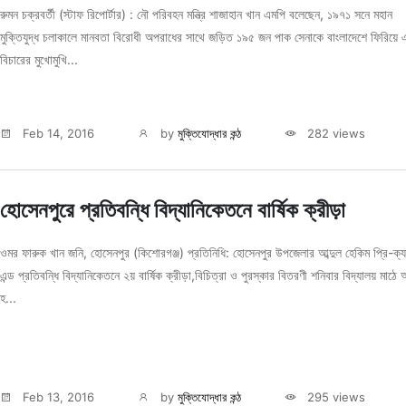
রুমন চক্রবর্তী (স্টাফ রিপোর্টার) : নৌ পরিবহন মন্ত্রি শাজাহান খান এমপি বলেছেন, ১৯৭১ সনে মহান
মুক্তিযুদ্ধ চলাকালে মানবতা বিরোধী অপরাধের সাথে জড়িত ১৯৫ জন পাক সেনাকে বাংলাদেশে ফিরিয়ে 
বিচারের মুখোমুখি...
Feb 14, 2016
by
মুক্তিযোদ্ধার কন্ঠ
282 views
হোসেনপুরে প্রতিবন্ধি বিদ্যানিকেতনে বার্ষিক ক্রীড়া
ওমর ফারুক খান জনি, হোসেনপুর (কিশোরগঞ্জ) প্রতিনিধি: হোসেনপুর উপজেলার আব্দুল হেকিম প্রি-ক্
এন্ড প্রতিবন্ধি বিদ্যানিকেতনে ২য় বার্ষিক ক্রীড়া,বিচিত্রা ও পুরস্কার বিতরণী শনিবার বিদ্যালয় মাঠে অন
হ...
Feb 13, 2016
by
মুক্তিযোদ্ধার কন্ঠ
295 views