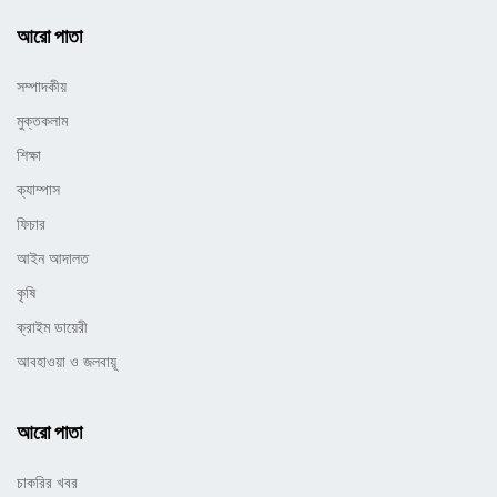
আরো পাতা
সম্পাদকীয়
মুক্তকলাম
শিক্ষা
ক্যাম্পাস
ফিচার
আইন আদালত
কৃষি
ক্রাইম ডায়েরী
আবহাওয়া ও জলবায়ূ
আরো পাতা
চাকরির খবর