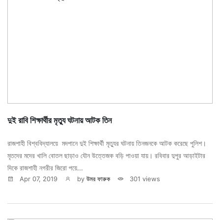
দুই রাবি শিক্ষার্থীর মৃত্যু ঘটনায় আটক তিন
রাজশাহী বিশ্ববিদ্যালয়ে মদপানে দুই শিক্ষার্থী মৃত্যুর ঘটনায় তিনজনকে আটক করেছে পুলিশ।
মৃতদের মদের খালি বোতল ছাড়াও যৌন উত্তেজক বড়ি পাওয়া যায়। রবিবার দুপুর আড়াইটার
দিকে রাজশাহী নগরীর জিরো পয়ে...
Apr 07, 2019
by
উমর ফারুক
301 views