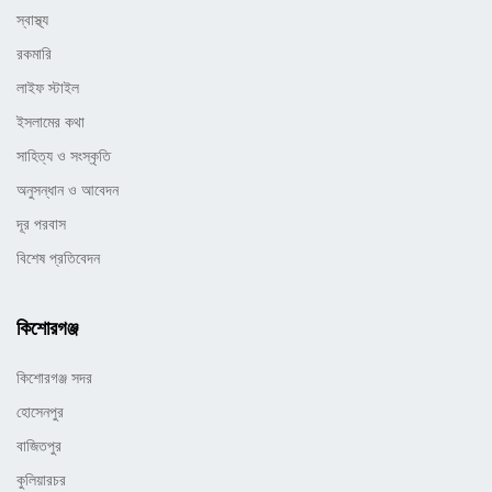
স্বাস্থ্য
রকমারি
লাইফ স্টাইল
ইসলামের কথা
সাহিত্য ও সংস্কৃতি
অনুসন্ধান ও আবেদন
দূর পরবাস
বিশেষ প্রতিবেদন
কিশোরগঞ্জ
কিশোরগঞ্জ সদর
হোসেনপুর
বাজিতপুর
কুলিয়ারচর