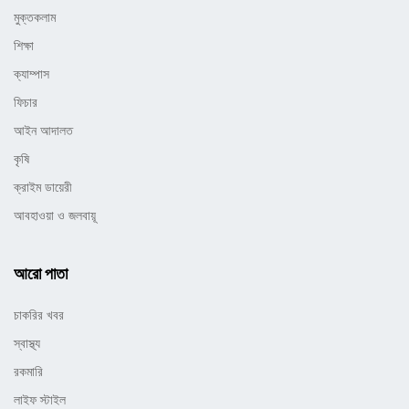
মুক্তকলাম
শিক্ষা
ক্যাম্পাস
ফিচার
আইন আদালত
কৃষি
ক্রাইম ডায়েরী
আবহাওয়া ও জলবায়ূ
আরো পাতা
চাকরির খবর
স্বাস্থ্য
রকমারি
লাইফ স্টাইল