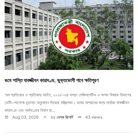
গুমে শাস্তি যাবজ্জীবন কারাদণ্ড, ভুক্তভোগী পাবে ক্ষতিপূরণ
‘গুম প্রতিরোধ ও প্রতিকার আইন, ২০২৬’-এর খসড়া লেজিসলেটিভ ও সংসদ বিষয়ক বিভাগের
ভেটিং-সাপেক্ষে চূড়ান্ত অনুমোদন দিয়েছে মন্ত্রিসভা। গুমের অপরাধের জন্য সর্বোচ্চ যাবজ্জীবন
কারাদণ্ড এবং অর্থদণ্ডের বিধান রা...
Aug 03, 2026
by
ডেস্ক রিপোর্ট
43 views