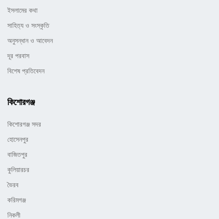
ইসলামের কথা
সাহিত্য ও সংস্কৃতি
অনুসন্ধান ও আবেদন
দূর পরবাস
বিশেষ প্রতিবেদন
কিশোরগঞ্জ
কিশোরগঞ্জ সদর
হোসেনপুর
বাজিতপুর
কুলিয়ারচর
ভৈরব
করিমগঞ্জ
নিকলী