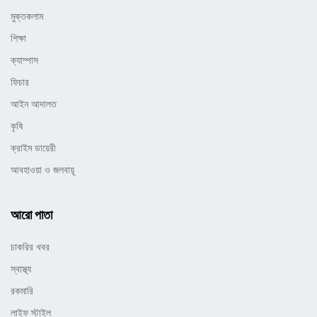
মুক্তকলাম
শিক্ষা
ক্যাম্পাস
ফিচার
আইন আদালত
কৃষি
ক্রাইম ডায়েরী
আবহাওয়া ও জলবায়ূ
আরো পাতা
চাকরির খবর
স্বাস্থ্য
রকমারি
লাইফ স্টাইল