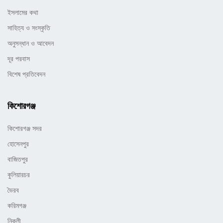
ইসলামের কথা
সাহিত্য ও সংস্কৃতি
অনুসন্ধান ও আবেদন
দূর পরবাস
বিশেষ প্রতিবেদন
কিশোরগঞ্জ
কিশোরগঞ্জ সদর
হোসেনপুর
বাজিতপুর
কুলিয়ারচর
ভৈরব
করিমগঞ্জ
নিকলী