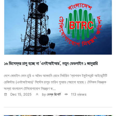
১৬ ডিসেম্বর চালু হচ্ছে না ‘এনইআইআর’, নতুন ডেডলাইন ১ জানুয়ারি
দেশে মোবাইল ফোন চুরি ও অবৈধ আমদানি রোধে নির্ধারিত ‘ন্যাশনাল ইকুইপমেন্ট আইডেন্টিটি
রেজিস্টার (এনইআইআর)’ সিস্টেম চালুর তারিখ পুনরায় পেছানো হয়েছে। টেলিকম নিয়ন্ত্রক
সংস্থা বাংলাদেশ টেলিযোগাযোগ নিয়ন্ত্রণ ক...
Dec 15, 2025
by
ডেস্ক রিপোর্ট
113 views