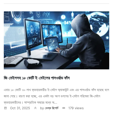
জি-মেইলসহ ১৮ কোটি ই-মেইলের পাসওর্য়াড ফাঁস
এবার ১৮ কোটি ৩০ লাখ ব্যবহারকারীর ই-মেইল অ্যাকাউন্ট এবং এর পাসওর্য়াড ফাঁস হয়েছে বলে
জানা গেছে। ধারণা করা হচ্ছে, এর একটা বড় অংশ গুগলের ই-মেইল পরিষেবা জি-মেইল
ব্যবহারকারীদের। সাম্প্রতিক সময়ের মধ্যে অ...
Oct 31, 2025
by
ডেস্ক রিপোর্ট
179 views