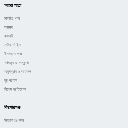
আরো পাতা
চাকরির খবর
স্বাস্থ্য
রকমারি
লাইফ স্টাইল
ইসলামের কথা
সাহিত্য ও সংস্কৃতি
অনুসন্ধান ও আবেদন
দূর পরবাস
বিশেষ প্রতিবেদন
কিশোরগঞ্জ
কিশোরগঞ্জ সদর