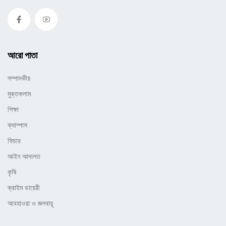
আরো পাতা
সম্পাদকীয়
মুক্তকলাম
শিক্ষা
ক্যাম্পাস
ফিচার
আইন আদালত
কৃষি
ক্রাইম ডায়েরী
আবহাওয়া ও জলবায়ূ