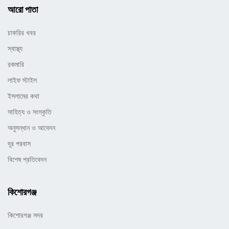
আরো পাতা
চাকরির খবর
স্বাস্থ্য
রকমারি
লাইফ স্টাইল
ইসলামের কথা
সাহিত্য ও সংস্কৃতি
অনুসন্ধান ও আবেদন
দূর পরবাস
বিশেষ প্রতিবেদন
কিশোরগঞ্জ
কিশোরগঞ্জ সদর