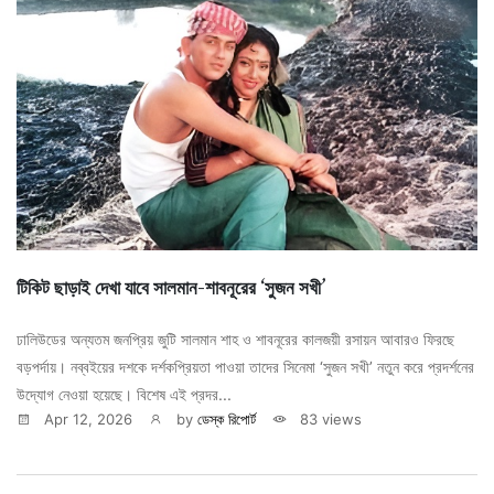
টিকিট ছাড়াই দেখা যাবে সালমান-শাবনূরের ‘সুজন সখী’
ঢালিউডের অন্যতম জনপ্রিয় জুটি সালমান শাহ ও শাবনূরের কালজয়ী রসায়ন আবারও ফিরছে
বড়পর্দায়। নব্বইয়ের দশকে দর্শকপ্রিয়তা পাওয়া তাদের সিনেমা ‘সুজন সখী’ নতুন করে প্রদর্শনের
উদ্যোগ নেওয়া হয়েছে। বিশেষ এই প্রদর...
Apr 12, 2026
by
ডেস্ক রিপোর্ট
83 views