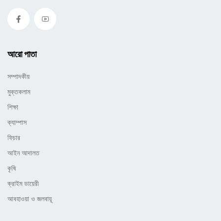
আরো পাতা
সম্পাদকীয়
মুক্তকলাম
শিক্ষা
ক্যাম্পাস
ফিচার
আইন আদালত
কৃষি
ক্রাইম ডায়েরী
আবহাওয়া ও জলবায়ূ