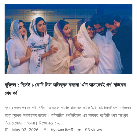
মুক্তির ১ দিনেই ১ কোটি ভিউ অতিক্রম করলো ‘এটা আমাদেরই গল্প’ নাটকের
শেষ পর্ব
প্রচার শুরুর পর থেকেই নির্মাতা মোস্তফা কামাল রাজ-এর নাটক ‘এটা আমাদেরই গল্প’ দর্শকদের
মধ্যে ব্যাপক আলোচনায় রয়েছে। পারিবারিক গল্পভিত্তিক এই নাটকের প্রতিটি পর্বই আগ্রহ
নিয়ে দেখেছেন দর্শকেরা। বিশেষ করে ৫০...
May 02, 2026
by
ডেস্ক রিপোর্ট
93 views