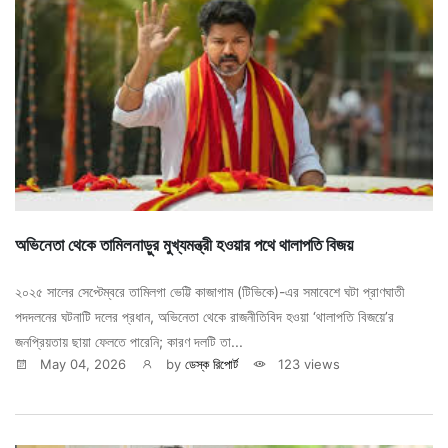
অভিনেতা থেকে তামিলনাড়ুর মুখ্যমন্ত্রী হওয়ার পথে থালাপতি বিজয়
২০২৫ সালের সেপ্টেম্বরে তামিলগা ভেট্টি কাজাগাম (টিভিকে)-এর সমাবেশে ঘটা প্রাণঘাতী
পদদলনের ঘটনাটি দলের প্রধান, অভিনেতা থেকে রাজনীতিবিদ হওয়া ‘থালাপতি বিজয়ে’র
জনপ্রিয়তায় ছায়া ফেলতে পারেনি; কারণ দলটি তা...
May 04, 2026
by
ডেস্ক রিপোর্ট
123 views