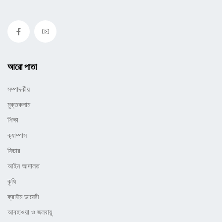
আরো পাতা
সম্পাদকীয়
মুক্তকলাম
শিক্ষা
ক্যাম্পাস
ফিচার
আইন আদালত
কৃষি
ক্রাইম ডায়েরী
আবহাওয়া ও জলবায়ূ