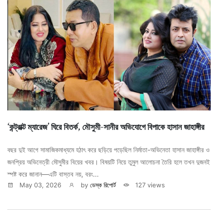
‘কন্ট্রাক্ট ম্যারেজ’ ঘিরে বিতর্ক, মৌসুমী-সানীর অভিযোগে বিপাকে হাসান জাহাঙ্গীর
বছর দুই আগে সামাজিকমাধ্যমে হঠাৎ করে ছড়িয়ে পড়েছিল নির্মাতা-অভিনেতা হাসান জাহাঙ্গীর ও
জনপ্রিয় অভিনেত্রী মৌসুমীর বিয়ের খবর। বিষয়টি নিয়ে তুমুল আলোচনা তৈরি হলে তখন দুজনই
স্পষ্ট করে জানান—এটি বাস্তব নয়, বরং...
May 03, 2026
by
ডেস্ক রিপোর্ট
127 views