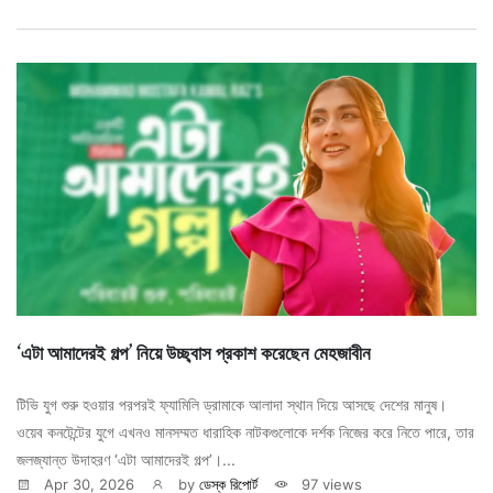
‘এটা আমাদেরই গল্প’ নিয়ে উচ্ছ্বাস প্রকাশ করেছেন মেহজাবীন
টিভি যুগ শুরু হওয়ার পরপরই ফ্যামিলি ড্রামাকে আলাদা স্থান দিয়ে আসছে দেশের মানুষ।
ওয়েব কনটেন্টের যুগে এখনও মানসম্মত ধারাহিক নাটকগুলোকে দর্শক নিজের করে নিতে পারে, তার
জলজ্যান্ত উদাহরণ ‘এটা আমাদেরই গল্প’।...
Apr 30, 2026
by
ডেস্ক রিপোর্ট
97 views