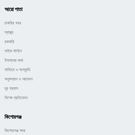
আরো পাতা
চাকরির খবর
স্বাস্থ্য
রকমারি
লাইফ স্টাইল
ইসলামের কথা
সাহিত্য ও সংস্কৃতি
অনুসন্ধান ও আবেদন
দূর পরবাস
বিশেষ প্রতিবেদন
কিশোরগঞ্জ
কিশোরগঞ্জ সদর