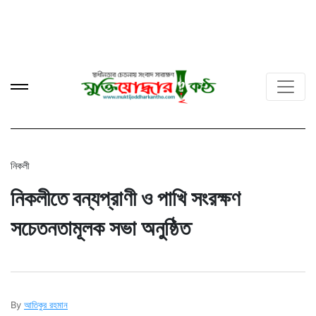
নিকলী
নিকলীতে বন্যপ্রাণী ও পাখি সংরক্ষণ
সচেতনতামূলক সভা অনুষ্ঠিত
By
আতিকুর রহমান