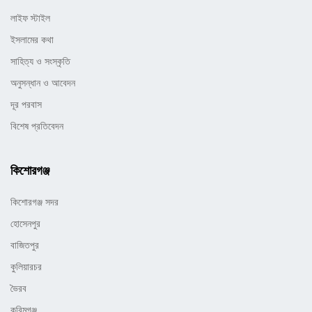
লাইফ স্টাইল
ইসলামের কথা
সাহিত্য ও সংস্কৃতি
অনুসন্ধান ও আবেদন
দূর পরবাস
বিশেষ প্রতিবেদন
কিশোরগঞ্জ
কিশোরগঞ্জ সদর
হোসেনপুর
বাজিতপুর
কুলিয়ারচর
ভৈরব
করিমগঞ্জ