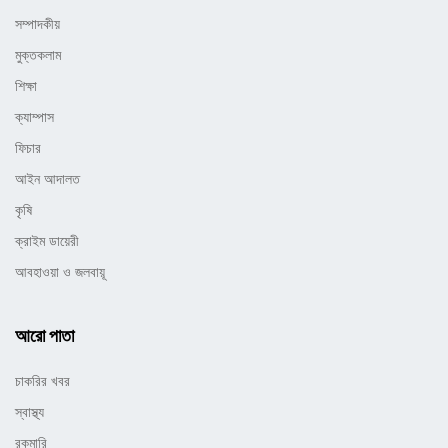
সম্পাদকীয়
মুক্তকলাম
শিক্ষা
ক্যাম্পাস
ফিচার
আইন আদালত
কৃষি
ক্রাইম ডায়েরী
আবহাওয়া ও জলবায়ূ
আরো পাতা
চাকরির খবর
স্বাস্থ্য
রকমারি