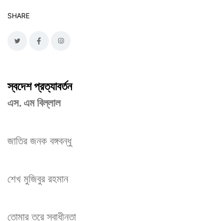
SHARE
স্বদেশ প্রত্যাবর্তন
এস. এম বিল্লাল
জাতির জনক বঙ্গবন্ধু
শেখ মুজিবুর রহমান
তোমার তরে স্বাধীনতা