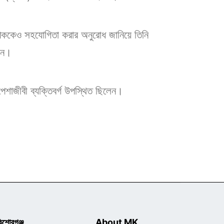
বস্থাপককেও সহযোগিতা করার অনুরোধ জানিয়ে তিনি
নান।
র পেশাজীবী ব্যক্তিবর্গ উপস্থিত ছিলেন।
িশোরগঞ্জ
About MK