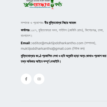
সম্পাদক ও প্রকাশকঃ
বীর মুক্তিযোদ্ধা নিছার আহমদ
কার্যালয়ঃ
১১৫৭, মুক্তিযোদ্ধা ভবন, গাইটাল (জেমিনি রোড), কিশোরগঞ্জ, ঢাকা,
বাংলাদেশ।
Email :
editor@muktijoddharkantho.com
(সম্পাদক),
muktijoddharkantho@gmail.com
(নিউজ রুম)
মুক্তিযোদ্ধার কণ্ঠে প্রকাশিত লেখা ও ছবি অনুমতি ছাড়া অন্য কোথাও প্রকাশ করা
তথ্য অধিকার আইনে সম্পূর্ণ বেআইনি।