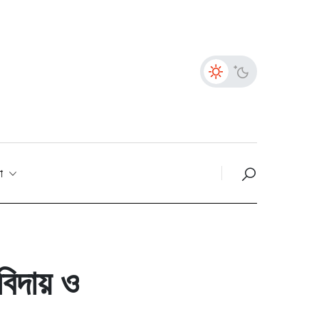
তা
বিদায় ও