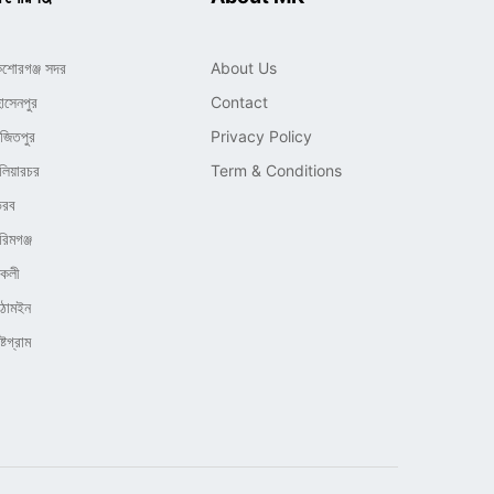
িশোরগঞ্জ সদর
About Us
োসেনপুর
Contact
াজিতপুর
Privacy Policy
লিয়ারচর
Term & Conditions
ৈরব
রিমগঞ্জ
িকলী
িঠামইন
্টগ্রাম