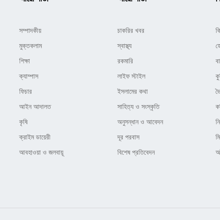
সম্পাদকীয়
চাকরির খবর
ক
মুক্তকলাম
স্বাস্থ্য
হ
শিক্ষা
রকমারি
ব
ক্যাম্পাস
লাইফ স্টাইল
কু
ফিচার
ইসলামের কথা
ভ
আইন আদালত
সাহিত্য ও সংস্কৃতি
ক
কৃষি
অনুসন্ধান ও আবেদন
ন
ক্রাইম ডায়েরী
দূর পরবাস
ম
আবহাওয়া ও জলবায়ূ
বিশেষ প্রতিবেদন
অষ