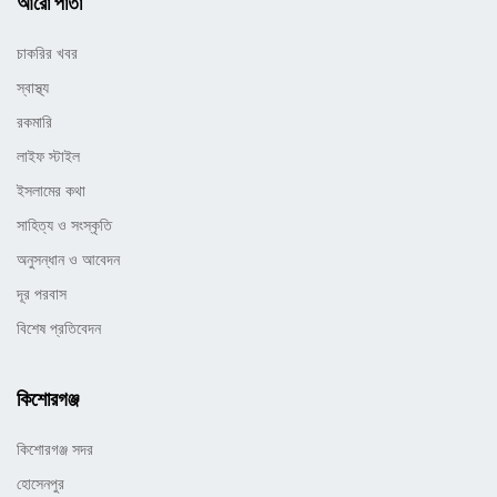
আরো পাতা
চাকরির খবর
স্বাস্থ্য
রকমারি
লাইফ স্টাইল
ইসলামের কথা
সাহিত্য ও সংস্কৃতি
অনুসন্ধান ও আবেদন
দূর পরবাস
বিশেষ প্রতিবেদন
কিশোরগঞ্জ
কিশোরগঞ্জ সদর
হোসেনপুর