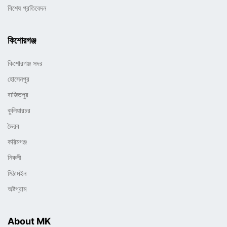
বিশেষ প্রতিবেদন
কিশোরগঞ্জ
কিশোরগঞ্জ সদর
হোসেনপুর
বাজিতপুর
কুলিয়ারচর
ভৈরব
করিমগঞ্জ
নিকলী
মিঠামইন
অষ্টগ্রাম
About MK