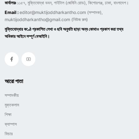
কার্যালয়ঃ
১১৫৭, মুক্তিযোদ্ধা ভবন, গাইটাল (জেমিনি রোড), কিশোরগঞ্জ, ঢাকা, বাংলাদেশ।
Email :
editor@muktijoddharkantho.com
(সম্পাদক),
muktijoddharkantho@gmail.com
(নিউজ রুম)
মুক্তিযোদ্ধার কণ্ঠে প্রকাশিত লেখা ও ছবি অনুমতি ছাড়া অন্য কোথাও প্রকাশ করা তথ্য
অধিকার আইনে সম্পূর্ণ বেআইনি।
আরো পাতা
সম্পাদকীয়
মুক্তকলাম
শিক্ষা
ক্যাম্পাস
ফিচার