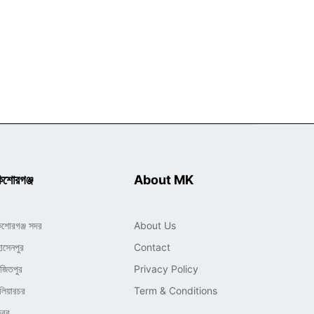
িশোরগঞ্জ
About MK
িশোরগঞ্জ সদর
About Us
োসেনপুর
Contact
াজিতপুর
Privacy Policy
লিয়ারচর
Term & Conditions
ৈরব