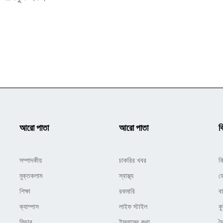
আরো পাতা
আরো পাতা
ক
সম্পাদকীয়
চাকরির খবর
ক
মুক্তকলাম
স্বাস্থ্য
হ
শিক্ষা
রকমারি
ব
ক্যাম্পাস
লাইফ স্টাইল
কু
ফিচার
ইসলামের কথা
ভ