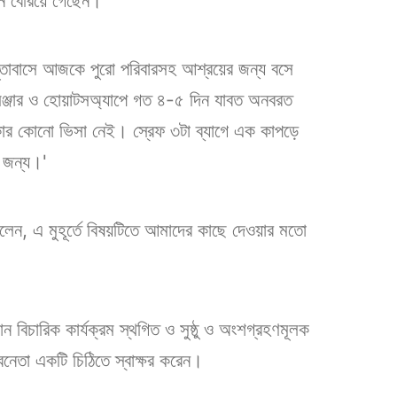
নি বেরিয়ে গেছেন।
ন দূতাবাসে আজকে পুরো পরিবারসহ আশ্রয়ের জন্য বসে
ঞ্জার ও হোয়াটসঅ্যাপে গত ৪-৫ দিন যাবত অনবরত
ার কোনো ভিসা নেই। স্রেফ ৩টা ব্যাগে এক কাপড়ে
 জন্য।'
য় বলেন, এ মুহূর্তে বিষয়টিতে আমাদের কাছে দেওয়ার মতো
ন বিচারিক কার্যক্রম স্থগিত ও সুষ্ঠু ও অংশগ্রহণমূলক
বনেতা একটি চিঠিতে স্বাক্ষর করেন।