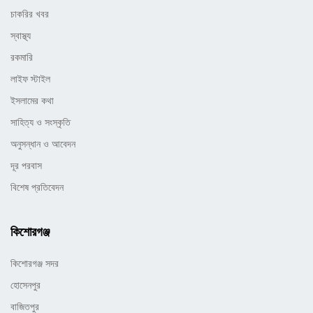
চাকরির খবর
স্বাস্থ্য
রকমারি
লাইফ স্টাইল
ইসলামের কথা
সাহিত্য ও সংস্কৃতি
অনুসন্ধান ও আবেদন
দূর পরবাস
বিশেষ প্রতিবেদন
কিশোরগঞ্জ
কিশোরগঞ্জ সদর
হোসেনপুর
বাজিতপুর